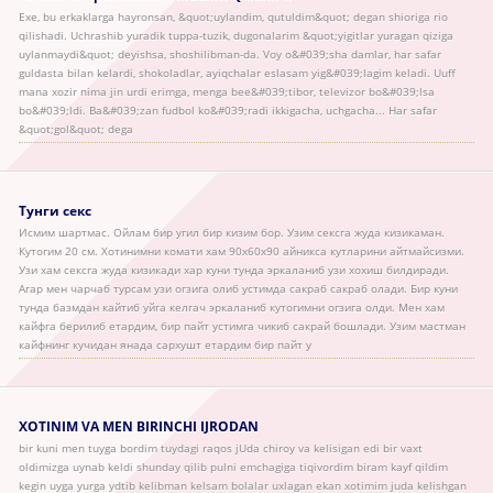
Exe, bu erkaklarga hayronsan, &quot;uylandim, qutuldim&quot; degan shioriga rio
qilishadi. Uchrashib yuradik tuppa-tuzik, dugonalarim &quot;yigitlar yuragan qiziga
uylanmaydi&quot; deyishsa, shoshilibman-da. Voy o&#039;sha damlar, har safar
guldasta bilan kelardi, shokoladlar, ayiqchalar eslasam yig&#039;lagim keladi. Uuff
mana xozir nima jin urdi erimga, menga bee&#039;tibor, televizor bo&#039;lsa
bo&#039;ldi. Ba&#039;zan fudbol ko&#039;radi ikkigacha, uchgacha... Har safar
&quot;gol&quot; dega
Тунги секс
Исмим шартмас. Ойлам бир угил бир кизим бор. Узим сексга жуда кизикаман.
Кутогим 20 см. Хотинимни комати хам 90х60х90 айникса кутларини айтмайсизми.
Узи хам сексга жуда кизикади хар куни тунда эркаланиб узи хохиш билдиради.
Агар мен чарчаб турсам узи огзига олиб устимда сакраб сакраб олади. Бир куни
тунда базмдан кайтиб уйга келгач эркаланиб кутогимни огзига олди. Мен хам
кайфга берилиб етардим, бир пайт устимга чикиб сакрай бошлади. Узим мастман
кайфнинг кучидан янада сархушт етардим бир пайт у
XOTINIM VA MEN BIRINCHI IJRODAN
bir kuni men tuyga bordim tuydagi raqos jUda chiroy va kelisigan edi bir vaxt
oldimizga uynab keldi shunday qilib pulni emchagiga tiqivordim biram kayf qildim
kegin uyga yurga ydtib kelibman kelsam bolalar uxlagan ekan xotimim juda kelishgan