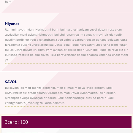
ham
Hiyonat
Uzimmi hayotimdan. Hotinzotini burni bulmasa ushaniyam yeydi degani rost ekan
.uydagilar meni uylantirishmoqchi bulishdi onam uglim sanga chiroyli bir qiz topib
quydim borib kur yoqsa uylantiramiz yoq uzim toparman desan qanaqa bolasan katta
farzadimiz busang urtoqlaring ikta uchta bolali buldi yurasanmi .hob usha qizni kuray
hullas uchrashuvga chiqdim oyim aytganlaridek sochlari uzun iboli juda chiroyli qiz bir
kurishda yoqtirib qoldim sovchilikka boraveringlar dedim onamga ushanda uham meni
yo
SAVOL
Bu savolni bir yigit menga bergandi. Men bilmadim deya javob berdim. Endi
o&#039;zim sizlardan so&#039;ramoqchiman. Avval uylanmagan, lekin eridan
ajrashgan ayolga uylanganlar bormi. Balki tanishlaringiz orasida bordir. Balki
eshitgandirsiz. Javobingizni kutib qolamiz.
Всего: 100