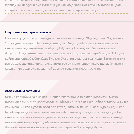
юрибди кунлар утиб бир куни бир укахон уйда экан биз хотиним билан ишдан
келдик хотин овкат килябди биз укахон билан нарги хонада ук
Бир пайтлардаги вокия.
Мен бир курулиш корхонасида ишлардим ешим энди 20да эди. Биз 20кун ишлаб
10 кун дам олардик. Вагончада яшардик. Энди кучиб бориб яшай бошлаган
кунларимиз эди енимиздаги уйда туй булди туйга чикдик. Келинчак семиз
бесунакай эди. Аммо сочлари сарик юзи нихоятда силлик чиройли эди. 5-6 кундан
кейин эри хайдаб юборибди. Бир кун бизга товокда ош келтирди. Вагонимиз кир
ифлос эди. Шу ерда овкат ейсиларми деб супириб ювиб чикди. Шундай чаккон
харакат киларди бир пасда чой дамлаб келди.уни юраги хам тоз
амакимни хотини
мен 27 келнойим 34 амаким 38 ешда биз украинада совда киламиз шмотка
билан,учаламиз бита квартирада яшаймиз денгиз якин келнойим семизгина булса
хам купальникда жудаям асал боп кетади амаким ва мени олдимда бу одий хол
булиб хар уч кунда чумиламиз мазза киб енаями куриб кутогим тик туради бир
куни амаким мен кенойим чумилиб пляжни четида шашлик киб дам олятгандик
амаким мен хозир караш деб денгиз волнасига караб кетиб колди,мен келнойим
билан колдим эмчекларини учлари чотлари очиб утирарди бу ме