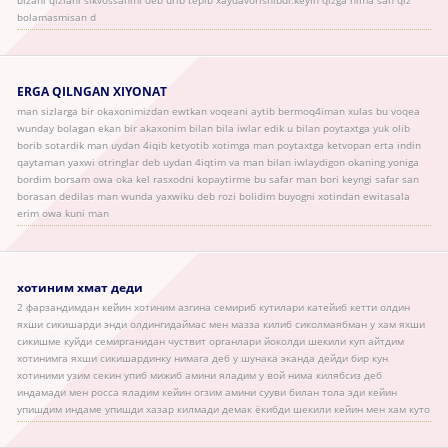
bizani qizlani sikvossanmi deb urib tepib xaydavorishibdi.keyin qizga nima san qiz
bolamasmisan d
ERGA QILNGAN XIYONAT
man sizlarga bir okaxonimizdan ewtkan voqeani aytib bermoq4iman xulas bu voqea
wunday bolagan ekan bir akaxonim bilan bila iwlar edik u bilan poytaxtga yuk olib
borib sotardik man uydan 4iqib ketyotib xotimga man poytaxtga ketvopan erta indin
qaytaman yaxwi otringlar deb uydan 4iqtim va man bilan iwlaydigon okaning yoniga
bordim borsam owa oka kel rasxodni kopaytirme bu safar man bori keyngi safar san
borasan dedilas man wunda yaxwiku deb rozi bolidim buyogni xotindan ewitasala
erim owa kuni man
хотиним хмат деди
2 фарзандимдан кейин хотиним азгина семириб кутилари катейиб кетти олдин
яхши сикишарди энди олдингидаймас мен мазза килиб сиколмаябман у хам яхши
сикишме куйди семирганидан чуствит органлари йоколди шекили куп айтдим
хотинимга яхши сикишардинку нимага деб у шунака эканда дейди бир кун
хотиними узим секин упиб мижиб амини яладим у вой нима килябсиз деб
индамади мен росса яладим кейин огзим амини сууви билан тола эди кейин
упишдим индаме упишди хазар килмади демак ёкибди шекили кейин мен хам куто