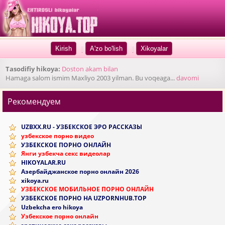
|
|
Tasodifiy hikoya:
Doston akam bilan
Hamaga salom ismim Maxliyo 2003 yilman. Bu voqeaga...
davomi
Рекомендуем
UZBXX.RU - УЗБЕКСКОЕ ЭРО РАССКАЗЫ
узбекское порно видео
УЗБЕКСКОЕ ПОРНО ОНЛАЙН
Янги узбекча секс видеолар
HIKOYALAR.RU
Азербайджанское порно онлайн 2026
xikoya.ru
УЗБЕКСКОЕ МОБИЛЬНОЕ ПОРНО ОНЛАЙН
УЗБЕКСКОЕ ПОРНО НА UZPORNHUB.TOP
Uzbekcha ero hikoya
Узбекское порно онлайн