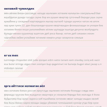
оилавий чумилдик
мен аёлим билан россияда читада ишлемиз хотиним келишган сексуальный биз
яшайдиган домди тагида сауна бор ен кушни квартир суточный беради уша сауна
хужайини у соседный картирадаги ишлар эштилб туради шуниси чаток на илож
хар куни тунги 22. дан бошланади кушни квартирадан фохишаларди ох ухлари биз
хотиним билан яхши ухлолмиймиз аёлим шуларди эшитди дегунча возбуждать
булади менам кушнилар эшитсин деб роса бакир. хотин деб сикаман лекин
чарчейма кейин ухлаймиз хотиним нимага улар сахаргача сикиша
er va men
turmiwga chiqasdan oldi juda qiziqan edim xatto tanam xam olavday issiq edi xazir
esa bular erimga utgan men soviqan bup qaganman ne bunaqa bugan ekan javap u.n
oldindan raxmat
эрга айтгиси келмаган аёл
мен хотиним билан россия иркутскда ишлемиз хотиним бозорда совда мен
фирмада грузчик биз яшедиган квартира уч хоналик бирида биз икисида 4 бола
буйдогиям бор хулас муроса киб яшиймиза хотиним овкат килади ишдан келиб
биз бола билан нарги хонада нарда уйнемиз гаплашамиз кунлар утди бир куни
хотин тор куйлак кийиб юрибди кухняда сексуальный буйдок болар кухняга чикиб