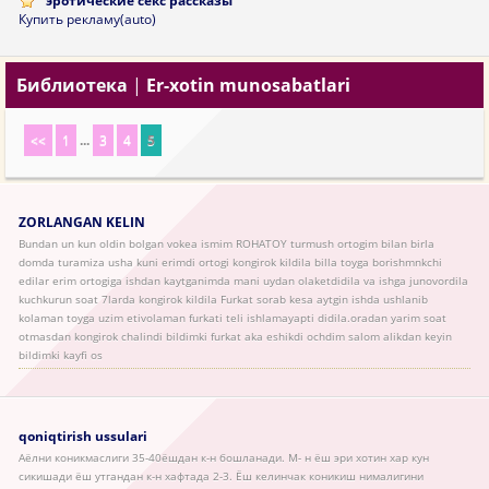
эротические секс рассказы
Купить рекламу(auto)
Библиотека
|
Er-xotin munosabatlari
<<
1
...
3
4
5
ZORLANGAN KELIN
Bundan un kun oldin bolgan vokea ismim ROHATOY turmush ortogim bilan birla
domda turamiza usha kuni erimdi ortogi kongirok kildila billa toyga borishmnkchi
edilar erim ortogiga ishdan kaytganimda mani uydan olaketdidila va ishga junovordila
kuchkurun soat 7larda kongirok kildila Furkat sorab kesa aytgin ishda ushlanib
kolaman toyga uzim etivolaman furkati teli ishlamayapti didila.oradan yarim soat
otmasdan kongirok chalindi bildimki furkat aka eshikdi ochdim salom alikdan keyin
bildimki kayfi os
qoniqtirish ussulari
Аёлни коникмаслиги 35-40ёшдан к-н бошланади. М- н ёш эри хотин хар кун
сикишади ёш утгандан к-н хафтада 2-3. Ёш келинчак коникиш нималигини