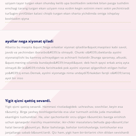
uziyam tayor turgan ekan shunday kelib upa boshladim sekinlek bilan pasga tushdim
emchagi tarang turgan ekan uziyam rosa ezdim kegin xotinim meni sekin yechintiradi
turSugim yirtIGIdan kalasi chiqib turgan ekan sharta yichdimda omiga ishqalay
boshladim qiyna
ayollar nega xiyonat qiladi
Albatta bu maqola &quot;Nega erkaklar xiyonat qiladilar&quot;maqolasi kabi savol,
javob va yechimdan iboratbo&#039;la olmaydi. Chunki o&#039;zbeklarda ayolni
xiyonatqilishi bu kamroq uchraydigan va achinarli holatdir.Shunga qaramay, afsuski,
&quot;mening oilamda bundaybo&#039;lmaydi&quot; deb hech qaysi erkak aniq ayta
olmaydi.Bir ko&#039;rishda farishtadek pok ayolni xiyonat qilganifosh etilgan hollar
yo&#039;q emas.Demak, ayolni xiyonatga nima undaydi?Erkakdan farqli o&#039;laroq
ayol bir inso
Yigit qizni qattiq sevardi.
Yigit qizni qattiq sevardi. Hammasi risoladagidek: uchrashuv, sovchilar, keyin esa
t&ouml;y. Birga yashay boshlaganlarida esa ular turmush aslida juda murakkab
ekanligini tushundilar. Ha, ular qachonlardir orzu qilgan t&ouml;kis baxtga erishish
uchun qanaqadir maishiy muammolar, ikir-chikir masalalaru behuda gap-s&ouml;zlar
halal berardi g&ouml;yo. Bular bahslarga, bahslar tortishuvlarga, tortishuvlar esa
janjallarga sabab b&ouml;lardi. Qiz ham, yigit ham bir-birlarini chin dildan sevishardi