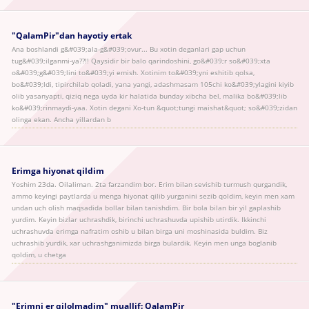
"QalamPir"dan hayotiy ertak
Ana boshlandi g&#039;ala-g&#039;ovur... Bu xotin deganlari gap uchun
tug&#039;ilganmi-ya??!! Qaysidir bir balo qarindoshini, go&#039;r so&#039;xta
o&#039;g&#039;lini to&#039;yi emish. Xotinim to&#039;yni eshitib qolsa,
bo&#039;ldi, tipirchilab qoladi, yana yangi, adashmasam 105chi ko&#039;ylagini kiyib
olib yasanyapti, qiziq nega uyda kir halatida bunday xibcha bel, malika bo&#039;lib
ko&#039;rinmaydi-yaa. Xotin degani Xo-tun &quot;tungi maishat&quot; so&#039;zidan
olinga ekan. Ancha yillardan b
Erimga hiyonat qildim
Yoshim 23da. Oilaliman. 2ta farzandim bor. Erim bilan sevishib turmush qurgandik,
ammo keyingi paytlarda u menga hiyonat qilib yurganini sezib qoldim, keyin men xam
undan uch olish maqsadida bollar bilan tanishdim. Bir bola bilan bir yil gaplashib
yurdim. Keyin bizlar uchrashdik, birinchi uchrashuvda upishib utirdik. Ikkinchi
uchrashuvda erimga nafratim oshib u bilan birga uni moshinasida buldim. Biz
uchrashib yurdik, xar uchrashganimizda birga bulardik. Keyin men unga boglanib
qoldim, u chetga
"Erimni er qilolmadim" muallif: QalamPir