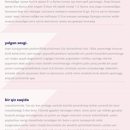
билмайди чунки битта эркак б- н буган алока шу экан деб урганади. Агар бошка
эркак б-н булса ёки олдин 3-4кул еб юриб хозир 1-2 булса ана унда коникмайди.
Алокани бир хил меёрда сакланса хаммаси нормални б-ди. Катта куток булиши
шарт эмас аёлни кайфи ам лаблари 2-3см ичкари кисмида булади колган жойи
ичакга ухшайди ката куток вактинча чунки ам девори кенгаяд
yolgon sevgi.
man surayyoman.yoshim30da,oilaliman.2ta farzandimiz bor.18da xayotimga shuxrat
kirib keldi,2miz xam kungil quyuvdik.parklani aylandik.uni yaxshi kurardim,xammasiga
uzi nuqta quydi.dugonamni tugilgan kunida azginadan ichdik,u uyimga oborib
quyaman dedi.ozgina mast buldin.moshinasiga chiqdim.juda uzoq yurdik.bir payt
jonim tushing keldik0dedi.mast b.b borsez urishadi.uzimni uchaskamga obkeldim
ertalab oborib quyaman dedi va darvozani ochib meni etaklab kirdi.oborib spalniyga
etqizdi.echintirib upa
bir qiz xaqida
maxallamizda 1ta qiz bor.amlaga uxshab kiyinib yurardi.kup bollar yurardi.bir kuni
maxalladagi 3-4ta bola 12larda gapdan kevotgan ekan..usha qizni uyi oldida garajlar
bulardi.shutga kelishganida ax jonim ax degan extirosli ovozzi eshitishibdi..sekin
poylashsa narigi maxallada turadigan bir bola u qizni tunqaytirib sikib
turganakan.bolla sekin chiqib borishibdi.ula dovdirb qolishibdi.bolani ushab san