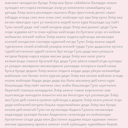
жанжал чикадиган булди Элёр ака буни сабабини биларди лекин
кулидан хеч нарса келмасди ахир уз кэлинини сикмайдику шу
уртада Элёр акага росиядан ошнаси Игра пристолов деган серял
юборди ичида секс яни очик секс жойлари куп эди бир куни Элёр ака
кечки овкатдан сунг уз хонасига кириб кино кура бошлади шу пайт
Гули келиб дада чой олиб келдим деди Элёр ака рахмат деди Гули
олди жудаям катта очик куйлак кийганди ёз булгани учун ич кийим
киймаган эгилиб чойни Элёр акани олдига куйганда эмчаклари
осилиб киндигию сонлари куриниб кетди Гули Элёр акани караб
турганини сезиб атайлаб узокрок эгилиб турди Гули дадасини кутоги
туриб кетганини куриб галати бул кетди Гули дада мен ухлашга
кетдим бирор нарса керак масми деди Элёр ака хали узига
келмаганди томоги бугилиб йук деди Гули уйига кириб ётди куллари
уз узидан амларини эмчакларини укаларди эхтироси ошиб нима
булса булди дедию Элёр акани олдига кирди дада уйкум келмаябди
майлими сиз билан кино курсам деди Элёр ака кизим майлию ичида
нозик жойлари борде деди дада ёш бола масману деб кино кура
бошлашди бир пайт кинони секс жойи бошланди Гули шунчалик
берилиб томоша килардики Элёр акани томок кирганини хам
эшитмасди кинодаги ялангоч киз ва йигитдан куз узолмасди Элёр
ака Гули деб сонига кулини куйганда а дедию Элёр акага узини отди
дада кийналиб кетдим бошка чидолмайман деди Элёр ака булди
кизим деб юпатиб Гули ни кучоклади бадига Гулини эмчаклари
кадаларди куллари билан баданини силаганда ич кийимлари
йуглигини сезди дада мен Достонни жудаям яхши кураман лекин
менам одамману эримга хиёнат клиб куйишдан куркябман биров