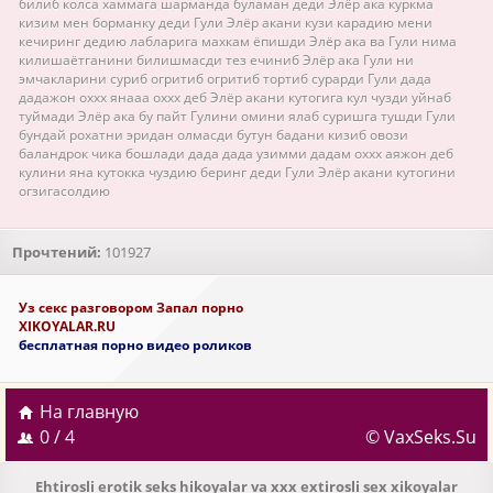
билиб колса хаммага шарманда буламан деди Элёр ака куркма
кизим мен борманку деди Гули Элёр акани кузи карадию мени
кечиринг дедию лабларига махкам ёпишди Элёр ака ва Гули нима
килишаётганини билишмасди тез ечиниб Элёр ака Гули ни
эмчакларини суриб огритиб огритиб тортиб сурарди Гули дада
дадажон оххх янааа оххх деб Элёр акани кутогига кул чузди уйнаб
туймади Элёр ака бу пайт Гулини омини ялаб суришга тушди Гули
бундай рохатни эридан олмасди бутун бадани кизиб овози
баландрок чика бошлади дада дада узимми дадам оххх аяжон деб
кулини яна кутокка чуздию беринг деди Гули Элёр акани кутогини
огзигасолдию
Прочтений:
101927
Уз секс разговором Запал порно
XIKOYALAR.RU
бесплатная порно видео роликов
На главную
0 / 4
© VaxSeks.Su
Ehtirosli erotik seks hikoyalar va xxx extirosli sex xikoyalar