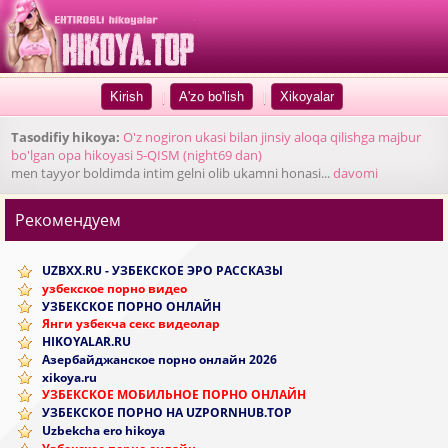
|
|
Tasodifiy hikoya:
O'z nogiron ukasi bilan jinsiy aloqa qilishga majbur
bo'lgan opa hikoyasi 5-QISM (night69 dan)
men tayyor boldimda intim gelni olib ukamni honasi...
davomi
Рекомендуем
UZBXX.RU - УЗБЕКСКОЕ ЭРО РАССКАЗЫ
узбекское порно видео
УЗБЕКСКОЕ ПОРНО ОНЛАЙН
Янги узбекча секс видеолар
HIKOYALAR.RU
Азербайджанское порно онлайн 2026
xikoya.ru
УЗБЕКСКОЕ МОБИЛЬНОЕ ПОРНО ОНЛАЙН
УЗБЕКСКОЕ ПОРНО НА UZPORNHUB.TOP
Uzbekcha ero hikoya