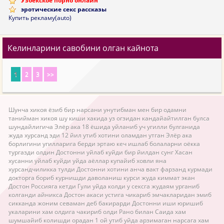
Узбекское порно онлайн
эротические секс рассказы
Купить рекламу(auto)
Келинларини савобини олган кайнота
1
2
3
>>
Шунча хикоя ёзиб бир нарсани унутибман мен бир одамни
танийман хикоя шу киши хакида уз огзидан кандайайтилган булса
шундайлигича Элёр ака 18 ёшида уйланиб уч угилли булганида
жуда хурсанд эди 12 йил утиб хотини оламдан утган Элёр ака
борлигини угилларига берди эртаю кеч ишлаб болаларни оёкка
тургазди олдин Достонни уйлаб куйди бир йилдан сунг Хасан
хусанни уйлаб куйди уйда аёллар купайиб ховли яна
хурсандчиликка тулди Достонни хотини анча вакт фарзанд курмади
докторга бориб курнишди даволаниш курси жуда киммат экан
Достон Россияга кетди Гули уйда колди у сексга жудаям урганиб
колганди айникса Достон акаси устига чикариб эмчакларидан эмиб
сикканда жоним севаман деб бакирарди Достонни иши юришиб
укаларини хам олдига чакириб олди Рано билан Саида хам
шумшайиб колишди орадан 1 ой утиб уйда арзимаган нарсага хам