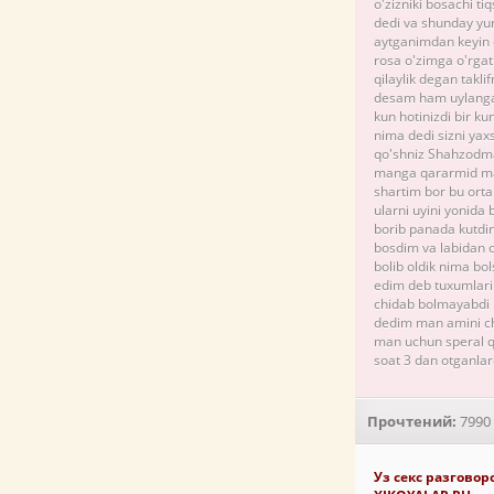
o'zizniki bosachi t
dedi va shunday yur
aytganimdan keyin d
rosa o'zimga o'rgati
qilaylik degan tak
desam ham uylangan
kun hotinizdi bir k
nima dedi sizni ya
qo'shniz Shahzodma
manga qararmid man
shartim bor bu ort
ularni uyini yonida
borib panada kutdi
bosdim va labidan 
bolib oldik nima bol
edim deb tuxumlarim
chidab bolmayabdi 
dedim man amini ch
man uchun speral qo
soat 3 dan otganlard
Прочтений:
7990
Уз секс разговор