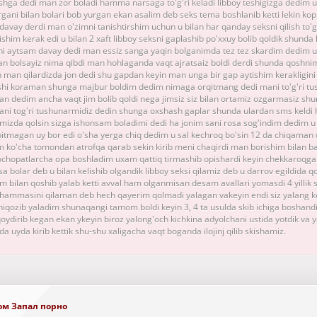
iqshga dedi man zor boladi hamma narsaga to'g'ri keladi libboy teshigizga dedim
gani bilan bolari bob yurgan ekan asalim deb seks tema boshlanib ketti lekin kop
avay derdi man o'zimni tanishtirshim uchun u bilan har qanday seksni qilish to'g
shim kerak edi u bilan 2 xaft libboy seksni gaplashib po'xxuy bolib qoldik shunda 
lifni aytsam davay dedi man essiz sanga yaqin bolganimda tez tez skardim dedim
 bolsayiz nima qibdi man hohlaganda vaqt ajratsaiz boldi derdi shunda qoshnim
un man qilardizda jon dedi shu gapdan keyin man unga bir gap aytishim kerakligin
xshi koraman shunga majbur boldim dedim nimaga orqitmang dedi mani to'g'ri tu
n dedim ancha vaqt jim bolib qoldi nega jimsiz siz bilan ortamiz ozgarmasiz s
i tog'ri tushunarmidiz dedin shunga oxshash gaplar shunda ulardan sms keldi h
amizda qolsin sizga ishonsam boladimi dedi ha jonim sani rosa sog'indim dedim 
 bitmagan uy bor edi o'sha yerga chiq dedim u sal kechroq bo'sin 12 da chiqaman d
m ko'cha tomondan atrofqa qarab sekin kirib meni chaqirdi man borishim bilan
ochopatlarcha opa boshladim uxam qattiq tirmashib opishardi keyin chekkaroqga 
sa bolar deb u bilan kelishib olgandik libboy seksi qilamiz deb u darrov egildida 
 bilan qoshib yalab ketti avval ham olganmisan desam avallari yomasdi 4 yillik 
hammasini qilaman deb hech qayerim qolmadi yalagan vakeyin endi siz yalang ke
iqozib yaladim shunaqangi tamom boldi keyin 3, 4 ta usulda skib ichiga boshand
ydirib kegan ekan ykeyin biroz yalong'och kichkina adyolchani ustida yotdik va 
a uyda kirib kettik shu-shu xaligacha vaqt boganda ilojinj qilib skishamiz.
ом Запал порно