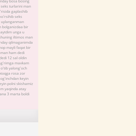
 unday bosa bosing
 seks turlarini man
'risida gaplashib
ko'rsihib seks
 u uylanganman
 bolganizdaa bir
i aytdim unga u
shuning iltimos man
hunday qilmaganimda
op mayli faqat bir
u man ham dedi
edi 12 sal oldin
 bag'rimga maxkam
o'tib yalong'och
qotoqga rosa zor
sog'inchdan keyin
yin polni skishamiz
im yaqinda atay
yana 3 marta boldi