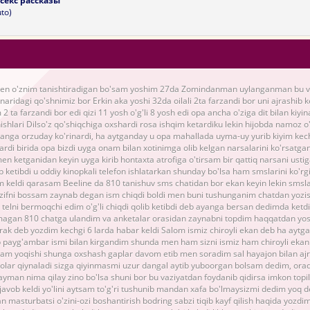
секс рассказы
to)
 o'znim tanishtiradigan bo'sam yoshim 27da Zomindanman uylanganman bu voq
 naridagi qo'shnimiz bor Erkin aka yoshi 32da oilali 2ta farzandi bor uni ajrashib 
2 ta farzandi bor edi qizi 11 yosh o'g'li 8 yosh edi opa ancha o'ziga dit bilan kiyin
nishlari Dilso'z qo'shiqchiga oxshardi rosa ishqim ketardiku lekin hijobda namoz o
anga orzuday ko'rinardi, ha aytganday u opa mahallada uyma-uy yurib kiyim kec
ardi birida opa bizdi uyga onam bilan xotinimga olib kelgan narsalarini ko'rsatgani
 men ketganidan keyin uyga kirib hontaxta atrofiga o'tirsam bir qattiq narsani ustig
ib ketibdi u oddiy kinopkali telefon ishlatarkan shunday bo'lsa ham smslarini ko'rg
m keldi qarasam Beeline da 810 tanishuv sms chatidan bor ekan keyin lekin smsla
izifni bossam zaynab degan ism chiqdi boldi men buni tushunganim chatdan yozi
b telni bermoqchi edim o'g'li chiqdi qolib ketibdi deb ayanga bersan dedimda ketd
agan 810 chatga ulandim va anketalar orasidan zaynabni topdim haqqatdan yosh
erak deb yozdim kechgi 6 larda habar keldi Salom ismiz chiroyli ekan deb ha ayt
b payg'ambar ismi bilan kirgandim shunda men ham sizni ismiz ham chiroyli ekan
am yoqishi shunga oxshash gaplar davom etib men soradim sal hayajon bilan a
ayolar qiynaladi sizga qiyinmasmi uzur dangal aytib yuboorgan bolsam dedim, or
ayman nima qilay zino bo'lsa shuni bor bu vaziyatdan foydanib qidirsa imkon topi
javob keldi yo'lini aytsam to'g'ri tushunib mandan xafa bo'lmaysizmi dedim yoq 
 masturbatsi o'zini-ozi boshantirish bodring sabzi tiqib kayf qilish haqida yozdi