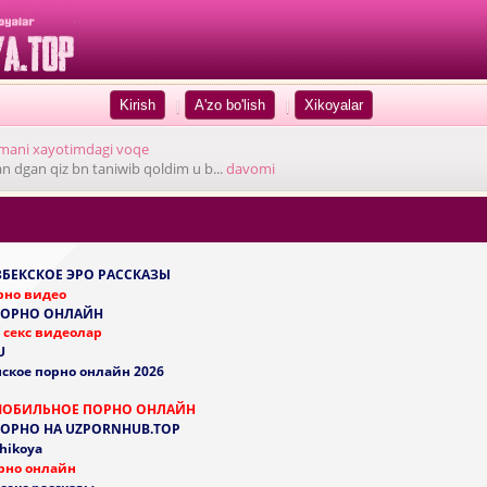
|
|
mani xayotimdagi voqe
n dgan qiz bn taniwib qoldim u b...
davomi
УЗБЕКСКОЕ ЭРО РАССКАЗЫ
рно видео
ПОРНО ОНЛАЙН
 секс видеолар
U
ское порно онлайн 2026
МОБИЛЬНОЕ ПОРНО ОНЛАЙН
ПОРНО НА UZPORNHUB.TOP
 hikoya
рно онлайн