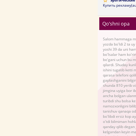
эротические 
Купить рекламу(au
Qo‘shni opa
Salom hammaga men
yozda bo'ldi 2 ta uy
yoshi 39 da uni ham 
bo'lsalar ham ko'ri
bo'gani uchun bu m
qilardi. Shuday kunl
ishini tugatib ketti
qarasa telefoni qol
gaplashganini bilgi
shunda 810 yerib v
jimgina uyiga bor i
ancha bolgan ulanm
turibdi shu bolsa k
namozxonligini bili
tanishuv qanaqa od
bo'libdi ersiz kop 
o'tdi bilmiman hohl
qanday qilib degan 
kelgandan keyin man