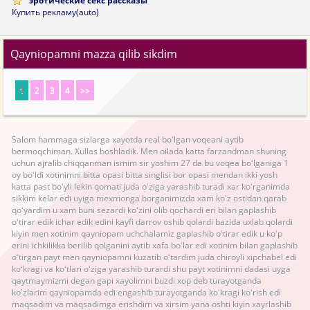
эротические секс рассказы
Купить рекламу(auto)
Qayniopamni mazza qilib sikdim
1
2
3
4
>>
Salom hammaga sizlarga xayotda real boʻlgan voqeani aytib
bermoqchiman. Xullas boshladik. Men oilada katta farzandman shuning
uchun ajralib chiqqanman ismim sir yoshim 27 da bu voqea boʻlganiga 1
oy boʻldi xotinimni bitta opasi bitta singlisi bor opasi mendan ikki yosh
katta past boʻyli lekin qomati juda oʻziga yarashib turadi xar koʻrganimda
sikkim kelar edi uyiga mexmonga borganimizda xam koʻz ostidan qarab
qoʻyardim u xam buni sezardi koʻzini olib qochardi eri bilan gaplashib
oʻtirar edik ichar edik edini kayfi darrov oshib qolardi bazida uxlab qolardi
kiyin men xotinim qayniopam uchchalamiz gaplashib oʻtirar edik u koʻp
erini ichkilikka berilib qolganini aytib xafa boʻlar edi xotinim bilan gaplashib
oʻtirgan payt men qayniopamni kuzatib oʻtardim juda chiroyli xipchabel edi
koʻkragi va koʻtlari oʻziga yarashib turardi shu payt xotinimni dadasi uyga
qaytmaymizmi degan gapi xayolimni buzdi xop deb turayotganda
koʻzlarim qayniopamda edi engashib turayotganda koʻkragi koʻrish edi
maqsadim va maqsadimga erishdim va xirsim yana oshti kiyin xayrlashib