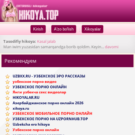
|
|
Tasodifiy hikoya:
Kasal jalab
Man iwim yuzasidan samarqandga borib qoldim. Keyin...
davomi
Рекомендуем
UZBXX.RU - УЗБЕКСКОЕ ЭРО РАССКАЗЫ
узбекское порно видео
УЗБЕКСКОЕ ПОРНО ОНЛАЙН
Янги узбекча секс видеолар
HIKOYALAR.RU
Азербайджанское порно онлайн 2026
xikoya.ru
УЗБЕКСКОЕ МОБИЛЬНОЕ ПОРНО ОНЛАЙН
УЗБЕКСКОЕ ПОРНО НА UZPORNHUB.TOP
Uzbekcha ero hikoya
Узбекское порно онлайн