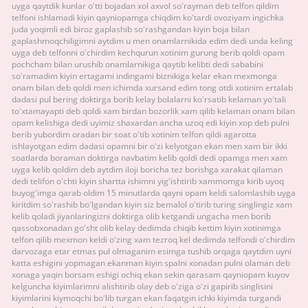
uyga qaytdik kunlar oʻtti bojadan xol axvol soʻrayman deb telfon qildim
telfoni ishlamadi kiyin qayniopamga chiqdim koʻtardi ovoziyam ingichka
juda yoqimli edi biroz gaplashib soʻrashgandan kiyin boja bilan
gaplashmoqchiligimni aytdim u men onamlarnikida edim dedi unda keling
uyga deb telfonni oʻchirdim kechqurun xotinim gurung berib qoldi opam
pochcham bilan urushib onamlarnikiga qaytib kelibti dedi sababini
soʻramadim kiyin ertagami indingami biznikiga kelar ekan mexmonga
onam bilan deb qoldi men ichimda xursand edim tong otdi xotinim ertalab
dadasi pul bering doktirga borib kelay bolalarni koʻrsatib kelaman yoʻtali
toʻxtamayapti deb qoldi xam birdan bozorlik xam qilib kelaman onam bilan
opam kelishiga dedi uyimiz shaxardan ancha uzoq edi kiyin xop deb pulni
berib yubordim oradan bir soat oʻtib xotinim telfon qildi agarotta
ishlayotgan edim dadasi opamni bir oʻzi kelyotgan ekan men xam bir ikki
soatlarda boraman doktirga navbatim kelib qoldi dedi opamga men xam
uyga kelib qoldim deb aytdim iloji boricha tez borishga xarakat qilaman
dedi telifon oʻchti kiyin shartta ishimni yigʻishtirib xammomga kirib uyoq
buyogʻimga qarab oldim 15 minutlarda qayni opam keldi salomlashib uyga
kiritdim soʻrashib boʻlgandan kiyin siz bemalol oʻtirib turing singlingiz xam
kelib qoladi jiyanlaringizni doktirga olib ketgandi ungacha men borib
qassobxonadan goʻsht olib kelay dedimda chiqib kettim kiyin xotinimga
telfon qilib mexmon keldi oʻzing xam tezroq kel dedimda telfondi oʻchirdim
darvozaga etar etmas pul olmaganim esimga tushib orqaga qaytdim uyni
katta eshigini yopmagan ekanman kiyin spalni xonadan pulni olaman deb
xonaga yaqin borsam eshigi ochiq ekan sekin qarasam qayniopam kuyov
kelguncha kiyimlarimni alishtirib olay deb oʻziga oʻzi gapirib singlisini
kiyimlarini kiymoqchi boʻlib turgan ekan faqatgin ichki kiyimda turgandi