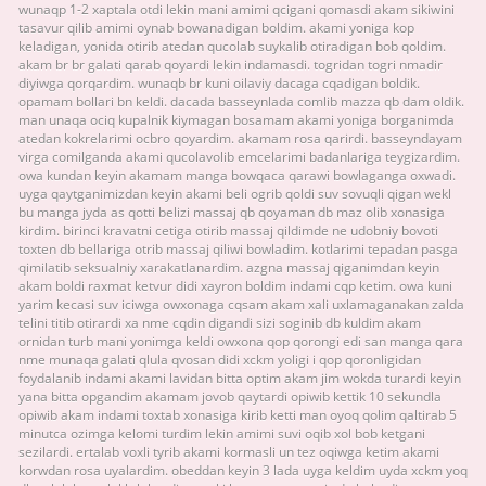
wunaqp 1-2 xaptala otdi lekin mani amimi qcigani qomasdi akam sikiwini
tasavur qilib amimi oynab bowanadigan boldim. akami yoniga kop
keladigan, yonida otirib atedan qucolab suykalib otiradigan bob qoldim.
akam br br galati qarab qoyardi lekin indamasdi. togridan togri nmadir
diyiwga qorqardim. wunaqb br kuni oilaviy dacaga cqadigan boldik.
opamam bollari bn keldi. dacada basseynlada comlib mazza qb dam oldik.
man unaqa ociq kupalnik kiymagan bosamam akami yoniga borganimda
atedan kokrelarimi ocbro qoyardim. akamam rosa qarirdi. basseyndayam
virga comilganda akami qucolavolib emcelarimi badanlariga teygizardim.
owa kundan keyin akamam manga bowqaca qarawi bowlaganga oxwadi.
uyga qaytganimizdan keyin akami beli ogrib qoldi suv sovuqli qigan wekl
bu manga jyda as qotti belizi massaj qb qoyaman db maz olib xonasiga
kirdim. birinci kravatni cetiga otirib massaj qildimde ne udobniy bovoti
toxten db bellariga otrib massaj qiliwi bowladim. kotlarimi tepadan pasga
qimilatib seksualniy xarakatlanardim. azgna massaj qiganimdan keyin
akam boldi raxmat ketvur didi xayron boldim indami cqp ketim. owa kuni
yarim kecasi suv iciwga owxonaga cqsam akam xali uxlamaganakan zalda
telini titib otirardi xa nme cqdin digandi sizi soginib db kuldim akam
ornidan turb mani yonimga keldi owxona qop qorongi edi san manga qara
nme munaqa galati qlula qvosan didi xckm yoligi i qop qoronligidan
foydalanib indami akami lavidan bitta optim akam jim wokda turardi keyin
yana bitta opgandim akamam jovob qaytardi opiwib kettik 10 sekundla
opiwib akam indami toxtab xonasiga kirib ketti man oyoq qolim qaltirab 5
minutca ozimga kelomi turdim lekin amimi suvi oqib xol bob ketgani
sezilardi. ertalab voxli tyrib akami kormasli un tez oqiwga ketim akami
korwdan rosa uyalardim. obeddan keyin 3 lada uyga keldim uyda xckm yoq