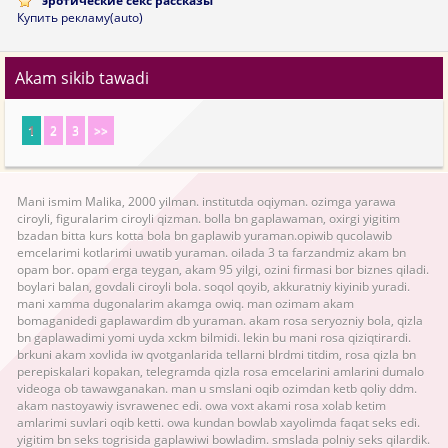
эротические секс рассказы
Купить рекламу(auto)
Akam sikib tawadi
1
2
3
>>
Mani ismim Malika, 2000 yilman. institutda oqiyman. ozimga yarawa
ciroyli, figuralarim ciroyli qizman. bolla bn gaplawaman, oxirgi yigitim
bzadan bitta kurs kotta bola bn gaplawib yuraman.opiwib qucolawib
emcelarimi kotlarimi uwatib yuraman. oilada 3 ta farzandmiz akam bn
opam bor. opam erga teygan, akam 95 yilgi, ozini firmasi bor biznes qiladi.
boylari balan, govdali ciroyli bola. soqol qoyib, akkuratniy kiyinib yuradi.
mani xamma dugonalarim akamga owiq. man ozimam akam
bomaganidedi gaplawardim db yuraman. akam rosa seryozniy bola, qizla
bn gaplawadimi yomi uyda xckm bilmidi. lekin bu mani rosa qiziqtirardi.
brkuni akam xovlida iw qvotganlarida tellarni blrdmi titdim, rosa qizla bn
perepiskalari kopakan, telegramda qizla rosa emcelarini amlarini dumalo
videoga ob tawawganakan. man u smslani oqib ozimdan ketb qoliy ddm.
akam nastoyawiy isvrawenec edi. owa voxt akami rosa xolab ketim
amlarimi suvlari oqib ketti. owa kundan bowlab xayolimda faqat seks edi.
yigitim bn seks togrisida gaplawiwi bowladim. smslada polniy seks qilardik.