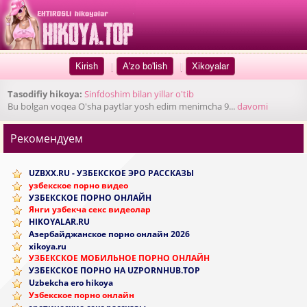
|
|
Tasodifiy hikoya:
Sinfdoshim bilan yillar o'tib
Bu bolgan voqea O'sha paytlar yosh edim menimcha 9...
davomi
Рекомендуем
UZBXX.RU - УЗБЕКСКОЕ ЭРО РАССКАЗЫ
узбекское порно видео
УЗБЕКСКОЕ ПОРНО ОНЛАЙН
Янги узбекча секс видеолар
HIKOYALAR.RU
Азербайджанское порно онлайн 2026
xikoya.ru
УЗБЕКСКОЕ МОБИЛЬНОЕ ПОРНО ОНЛАЙН
УЗБЕКСКОЕ ПОРНО НА UZPORNHUB.TOP
Uzbekcha ero hikoya
Узбекское порно онлайн