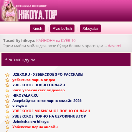
|
|
Tasodifiy hikoya:
КАЙНОНА ва КУЁВ-10
Эрим майли майли дея, рози бўлди бошқа чораси ҳам ...
davomi
Рекомендуем
UZBXX.RU - УЗБЕКСКОЕ ЭРО РАССКАЗЫ
узбекское порно видео
УЗБЕКСКОЕ ПОРНО ОНЛАЙН
Янги узбекча секс видеолар
HIKOYALAR.RU
Азербайджанское порно онлайн 2026
xikoya.ru
УЗБЕКСКОЕ МОБИЛЬНОЕ ПОРНО ОНЛАЙН
УЗБЕКСКОЕ ПОРНО НА UZPORNHUB.TOP
Uzbekcha ero hikoya
Узбекское порно онлайн