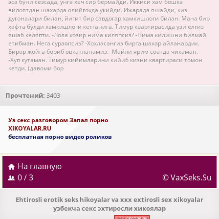
эса буни сезсада, унга хеч сир бермайди. Иккиси хам бошка
вилоятдан шахарда олийгохда укийди. Ижарада яшайди, киз
дугоналари билан, йигит бир савдогар хамкишлоги билан. Мана бир
хафта булди хамкишлоги кетганига. Тимур квартирасида узи елгиз
яшаб келяпти. -Лола хозир нима киляпсиз? -Нима килишни билмай
етибман. Нега сураяпсиз? -Хохласангиз бирга шахар айланардик.
Бирор жойга бориб овкатланамиз. -Майли ярим соатда чикаман.
-Хуп кутаман. Тимур кийимларини кийиб кизни квартираси томон
кетди. (давоми бор
Прочтений:
3403
Уз секс разговором Запал порно
XIKOYALAR.RU
бесплатная порно видео роликов
На главную
0 / 3
© VaxSeks.Su
Ehtirosli erotik seks hikoyalar va xxx extirosli sex xikoyalar
узбекча секс эхтиросли хикоялар