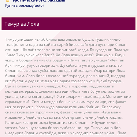
эротические секс рассказы
Купить рекламу(auto)
Темур ва Лола
Тимур укишдан келиб бироз дам олмокчи булди. Тушлик килиб
телефонини олди ва сайтга кириб бироз сайтдаги дустлари билан
езишди. Шу пайт телефони жиринглаб колди. Бу курсдоши Лола эди.
-Алло Тимур ака калейсиз? -Ха Лола яхшимисиз? -Яхшиман. Бугун
укишга бордингизми? -Ха бордим. -Нима гаплар укишда? -Хеч гап
йук. Тимур гурух сардори эди. Шу сабабли унга гурухдаги кизлар
билан телефонда сухбатлашиш одатий хол эди. Улар катори Лола
билан хам. Лола билан хазилашиб турарди, у замонавий, шаддод
киз булгани учун интим маънодаги хазиллар хам булиб турарди,
буни Лолани узи хам биларди. Лола чиройли, кадди-комати
келишган, эрка, хушчакчак киз эди. -Лола нега бугун келмадингиз
укишга, сизни согиндимку? -Хм ишларим чикиб колди. Мени хеч ким
сурамадими? -Сизни мендан бошка хеч ким сурамайди, сиз факат
менга кераксиз. -Хооо жуда оласда гапниям бабник. -Биласизку
сизни курмасам туролмиман, факат сизни уйлиман. -Хуш мени
нимамни уйлайсиз? -деди киз. -Хозир хам сизни уйлаб етовдим.
Кани эди хозир енимда булсангиз сиз билан... -Э булди килинг
уятсиз. Улар шу тарика бироз сухбатлашишди. Тимур мана бир
йилдирки Лолани хохлайди, лекин максадига эришолмайди. Лола