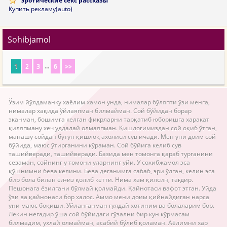
эротические секс рассказы
Купить рекламу(auto)
Sohibjamol
1
2
3
...
6
>>
Ўзим йўлдаманку хаёлим хамон унда, нималар бўляпти ўзи менга,
нималар хақида ўйлаяпман билмайман. Сой бўйидан борар
эканман, бошимга келган фикрларни тарқатиб юборишга харакат
қиляпману хеч уддалай олмаяпман. Қишлоғимиздан сой оқиб ўтган,
манашу сойдан бутун қишлоқ ахолиси сув ичади. Мен уни доим сой
бўйида, маюс ўтирганини кўраман. Сой бўйига келиб сув
ташийверади, ташийверади. Базида мен томонга қараб турганини
сезаман, сойнинг у томони уларнинг уйи. У сохибжамол эса
қўшнимни бева келини. Бева деганимга сабаб, эри ўлган, келин эса
бир бола билан ёлғиз қолиб кетти. Нима хам қилсин, тағдир.
Пешонага ёзилгани бўлмай қолмайди. Қайнотаси вафот этган. Уйда
ўзи ва қайнонаси бор халос. Аммо мени доим қийнайдиган нарса
уни маюс боқиши. Уйланганман гулдай хотиним ва болаларим бор.
Лекин негадир ўша сой бўйидаги гўзални бир кун кўрмасам
билмадим, ухлай олмайман, асабий бўлиб қоламан. Аёлимни хар