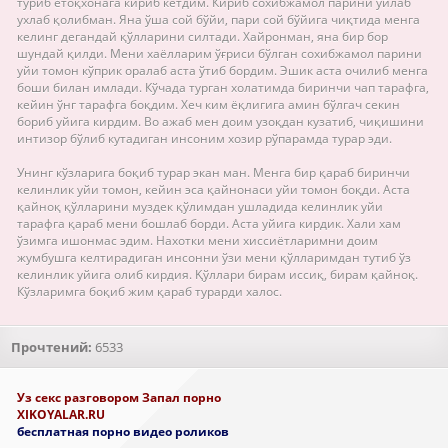
туриб ётоқхонага кириб кетдим. Кириб сохибжамол парини ўйлаб
ухлаб қолибман. Яна ўша сой бўйи, пари сой бўйига чиқтида менга
келинг дегандай қўлларини силтади. Хайронман, яна бир бор
шундай қилди. Мени хаёлларим ўғриси бўлган сохибжамол парини
уйи томон кўприк оралаб аста ўтиб бордим. Эшик аста очилиб менга
боши билан имлади. Кўчада турган холатимда биринчи чап тарафга,
кейин ўнг тарафга боқдим. Хеч ким ёқлигига амин бўлгач секин
бориб уйига кирдим. Во ажаб мен доим узоқдан кузатиб, чиқишини
интизор бўлиб кутадиган инсоним хозир рўпарамда турар эди.
Унинг кўзларига боқиб турар экан ман. Менга бир қараб биринчи
келинлик уйи томон, кейин эса қайнонаси уйи томон боқди. Аста
қайноқ қўлларини муздек қўлимдан ушладида келинлик уйи
тарафга қараб мени бошлаб борди. Аста уйига кирдик. Хали хам
ўзимга ишонмас эдим. Нахотки мени хиссиётларимни доим
жумбушга келтирадиган инсонни ўзи мени қўлларимдан тутиб ўз
келинлик уйига олиб кирдия. Қўллари бирам иссиқ, бирам қайноқ.
Кўзларимга боқиб жим қараб турарди халос.
Прочтений:
6533
Уз секс разговором Запал порно
XIKOYALAR.RU
бесплатная порно видео роликов