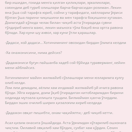
бир ишидан, гохида менга қилган қилиқлари, эркаликлари,
соғиндим деб туриб олишлари барча-барчасидан розиман. Лекин
яна ўша сой тарафга юриб, сойни у тарафидаги, хаёлларим ўғриси
бўлган ўша парини чиқишини ва мен тарафга боқишини кутаман.
Доимгидай қўлида челак билан чиқиб аста ўтирадида сувни
тўлдириб менга маюс, лекин маънога тўла боқиб яна ортга равона
бўлади. Хар куни шу ахвол, хар куни ўтли қарашлар.
-Дадаси, хой дадаси... Хотинимнинг овозидан бирдан ўзимга келдим
-Ха онажонисини, нима дейсиз?
-Дадажониси бугун пайшанба хадеб сой бўйида тураверманг, кейин
мени айблайсиз.
Хотинимнинг майин жилмайиб сўзлашлари мени юзларимга кулгу
олиб келди.
Лом лим демадим, аёлим хам индамай жилмайиб уй ичига равона
бўлди. Уйга кирдим, доим ўқиб ўтирадиган китобларимдан бирини
олдимда мутоала қилишга тушдим. Билмайман қанча ўтирдим.
Бирдан эшик очилиб ширин қизалоғим кириб келдида
-Дадажон овқат пишибти, онам чақийяпти,- деб чиқиб кетти.
Асал қизим онасига ўхшайдида. Аста ўрнимдан кўтарилиб ошхонага
чиқтим. Оилавий овқалиб хам бўлдик, сухбат хам қўрдик. Секин