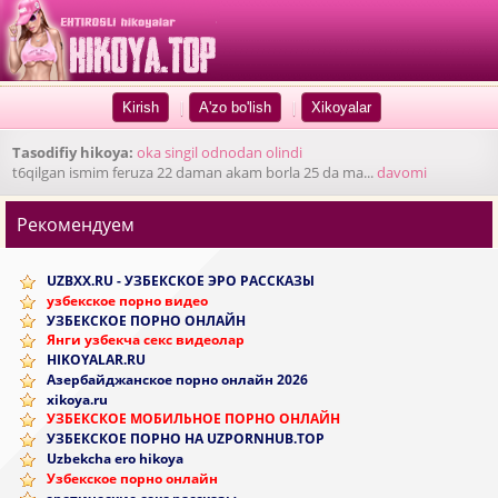
|
|
Tasodifiy hikoya:
oka singil odnodan olindi
t6qilgan ismim feruza 22 daman akam borla 25 da ma...
davomi
Рекомендуем
UZBXX.RU - УЗБЕКСКОЕ ЭРО РАССКАЗЫ
узбекское порно видео
УЗБЕКСКОЕ ПОРНО ОНЛАЙН
Янги узбекча секс видеолар
HIKOYALAR.RU
Азербайджанское порно онлайн 2026
xikoya.ru
УЗБЕКСКОЕ МОБИЛЬНОЕ ПОРНО ОНЛАЙН
УЗБЕКСКОЕ ПОРНО НА UZPORNHUB.TOP
Uzbekcha ero hikoya
Узбекское порно онлайн