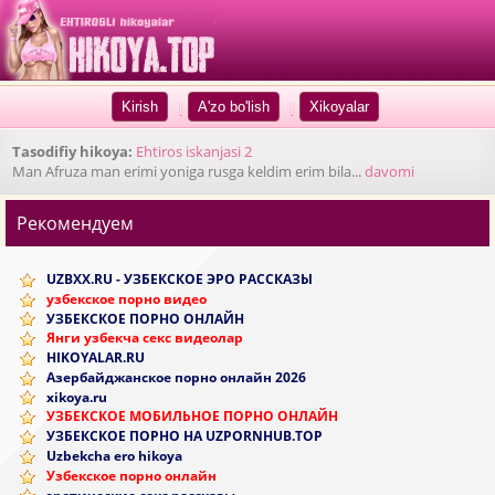
|
|
Tasodifiy hikoya:
Ehtiros iskanjasi 2
Man Afruza man erimi yoniga rusga keldim erim bila...
davomi
Рекомендуем
UZBXX.RU - УЗБЕКСКОЕ ЭРО РАССКАЗЫ
узбекское порно видео
УЗБЕКСКОЕ ПОРНО ОНЛАЙН
Янги узбекча секс видеолар
HIKOYALAR.RU
Азербайджанское порно онлайн 2026
xikoya.ru
УЗБЕКСКОЕ МОБИЛЬНОЕ ПОРНО ОНЛАЙН
УЗБЕКСКОЕ ПОРНО НА UZPORNHUB.TOP
Uzbekcha ero hikoya
Узбекское порно онлайн