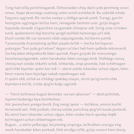
Tong hali to‘liq yorishmagandi. Oshxonadan choy dami yoki pechning ovozi
emas, faqat devordagi soatning sekin urishi eshitilardi. Bu sokinlik ichida
Sayyora uyg‘ondi. Bir necha soniya u shiftga qarab yotdi. Yuragi, garchi
hozirgina uyg‘ongan bo‘lsa ham, nimagadir betinim urar, go‘yo bugun
hayotida nimadir o‘zgarishini sezgandek chinqirar edi. So‘ng asta o‘rnidan
turdi, qadamlarini iloji boricha yengil tashlab hamomga yo‘l oldi.
Dush ostida ilik suv tanasini silab oqayotganida, ko‘zlarini yumdi.
Tasavvurida Azamatning qo‘llari paydo bo‘ldi — kecha kechqurun
yuborgan “Sen juda go‘zalsan” degan so‘zlari hali ham qalbida tebranardi.
Sochiq bilan ehtiyotkorlik bilan qurindi. Keyin go‘yoki bir marosimga
hozirlanayotgandek, sekin harakatlar bilan xonaga kirdi. Shiftdagi sovuq
chiroq nuri ostida shkafni ochdi. Ichkarida, orqa javonda, hali ochilmagan
qizil ichki kiyimlar qutisi bor edi — ularni aslida Iskandar uchun olgan, lekin
biror marta ham kiyishga sabab topolmagan edi.
U qutini oldi, ochdi va ichidagi ipakday mayin, xirsni qo‘zg‘ovchi ichki
kiyimlarni ko‘rib, o‘zida qizg‘in kulgi uyg‘otdi.
— "Hech bo‘lmasa bugun kimnidur xursan qilansan" — dedi pichirlab,
kiyimni badaniga kiya boshlarkan.
Atir javonchasi yoniga bordi. Eng oxirgi qator — kichkina, ammo kuchli
feromonli atir. Hidi jozibali, chiroq ostida yumshoq qizg‘ish tusda porlardi.
Bu atirni ham Iskandar uchun olgan, lekin undan hech qanday iliqlik
ko‘rmagani uchun ishlatmagan edi.
Bugun... u atirni yelkasiga, bo‘ynining orqasiga, ko‘kraklari orasiga eng
nozik harakatlar bilan purkadi. Hidi atrofga to‘lib, go‘yo xonani ham hissiy