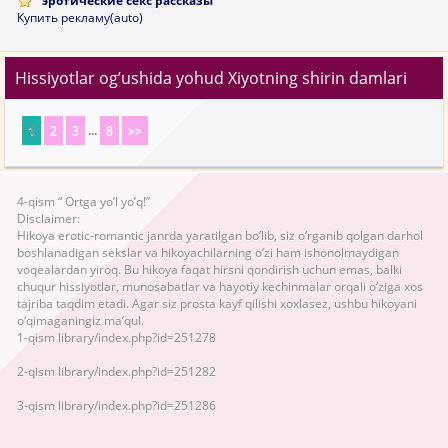
эротические секс рассказы
Купить рекламу(auto)
Hissiyotlar og’ushida yohud Xiyotning shirin damlari
1
2
3
...
8
>>
4-qism “ Ortga yo’l yo’q!”
Disclaimer:
Hikoya erotic-romantic janrda yaratilgan bo‘lib, siz o‘rganib qolgan darhol
boshlanadigan sekslar va hikoyachilarning o‘zi ham ishonolmaydigan
voqealardan yiroq. Bu hikoya faqat hirsni qondirish uchun emas, balki
chuqur hissiyotlar, munosabatlar va hayotiy kechinmalar orqali o‘ziga xos
tajriba taqdim etadi. Agar siz prosta kayf qilishi xoxlasez, ushbu hikoyani
o‘qimaganingiz ma’qul.
1-qism library/index.php?id=251278
2-qism library/index.php?id=251282
3-qism library/index.php?id=251286