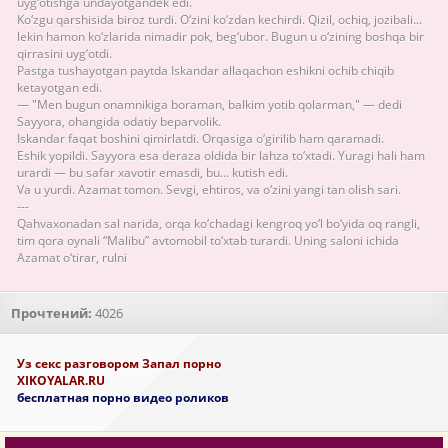
uyg‘otishga undayotgandek edi.
Ko‘zgu qarshisida biroz turdi. O‘zini ko‘zdan kechirdi. Qizil, ochiq, jozibali...
lekin hamon ko‘zlarida nimadir pok, beg‘ubor. Bugun u o‘zining boshqa bir
qirrasini uyg‘otdi.
Pastga tushayotgan paytda Iskandar allaqachon eshikni ochib chiqib
ketayotgan edi.
— "Men bugun onamnikiga boraman, balkim yotib qolarman," — dedi
Sayyora, ohangida odatiy beparvolik.
Iskandar faqat boshini qimirlatdi. Orqasiga o‘girilib ham qaramadi.
Eshik yopildi. Sayyora esa deraza oldida bir lahza to‘xtadi. Yuragi hali ham
urardi — bu safar xavotir emasdi, bu... kutish edi.
Va u yurdi. Azamat tomon. Sevgi, ehtiros, va o‘zini yangi tan olish sari.
---
Qahvaxonadan sal narida, orqa ko‘chadagi kengroq yo‘l bo‘yida oq rangli,
tim qora oynali “Malibu” avtomobil to‘xtab turardi. Uning saloni ichida
Azamat o‘tirar, rulni
Прочтений:
4026
Уз секс разговором Запал порно
XIKOYALAR.RU
бесплатная порно видео роликов