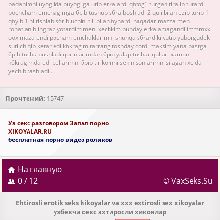
badanimni uyog'ida buyog'iga utib erkalardi q6tog'i turgan tiralib turardi
pochcham emchagimga 6pib tushub s6ra boshladi 2 quli bilan ezib turib 1
q6yib 1 ni tishlab s6rib uchini tili bilan 6ynardi naqadar mazza men
rohatlanib ingrab yotardim meni xechkim bunday erkalamagandi immmxx
oox maza endi pocham emchaklarimni shunqa s6rardiki yutib yuborgudek
suti chiqib ketar edi k6kragim tarrang toshday qotdi maksim yana pastga
6pib tusha boshladi qorinlarimdan 6pib yalap tushar qullari xamon
k6kragimda edi bellarimni 6pib tirikomni sekin sonlarimni silagan xolda
yechib tashladi ..
Прочтений:
15747
Уз секс разговором Запал порно
XIKOYALAR.RU
бесплатная порно видео роликов
На главную
0 / 12
© VaxSeks.Su
Ehtirosli erotik seks hikoyalar va xxx extirosli sex xikoyalar
узбекча секс эхтиросли хикоялар