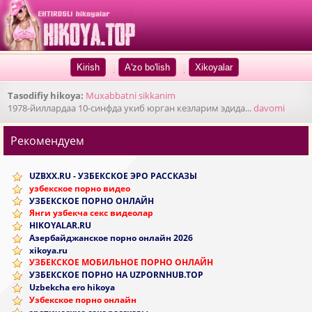
|
|
Tasodifiy hikoya:
Muxabbatni sikkanim
1978-йиллардаа 10-синфда укиб юрган кезларим эдида...
davomi
Рекомендуем
UZBXX.RU - УЗБЕКСКОЕ ЭРО РАССКАЗЫ
узбекское порно видео
УЗБЕКСКОЕ ПОРНО ОНЛАЙН
Янги узбекча секс видеолар
HIKOYALAR.RU
Азербайджанское порно онлайн 2026
xikoya.ru
УЗБЕКСКОЕ МОБИЛЬНОЕ ПОРНО ОНЛАЙН
УЗБЕКСКОЕ ПОРНО НА UZPORNHUB.TOP
Uzbekcha ero hikoya
Узбекское порно онлайн