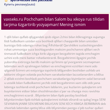
эротические секс рассказы
Купить рекламу(auto)
vaxseks.ru Pochcham bilan Salom bu xikoya rus tilidan
tarjima 6zgartirib yozyapman! Mening ismim
1 q6li bilan quflab q6ygandek qisib olgan 2chisi bilan k6kragimga xujumga
6tdi fudbolkam ustidan eza boshladi q6llari chaqqonlik bilan unisidan
bunisiga 6tib odamga rohat bag'Ã®shlardi! Qarshilikni suslashtirgandim
rohat ummoniga suza boshlagandim maksim pochchamni q6llari xech
tinmasdi fudbolkam ichga kirib ulgurgan bezgaltirim tagida emchagim
uchini ezib meni battar rohatlantirardi. Bezgaltirimni ilgagini yechib
yubordila extirosga berilb maksim qo'limmi qo'yvorganini sezmapman
labimdan xech ajralmagan lablari va emchagimni ezishlari meni ado
qilgandi 6zimni uni extiyoriga topshirib b6lgandim boshidan ushlab uni
lablarini s6rgan xolatda pochcham xarakatlaridan lazzatlanardim u b6lsa
2 q6lab ezishni boshladi pochcham xarakatlariga kiyimlarim xalal beraradi
u ustalik bilan fudbolkamni yechib otdi bezgaltirimni xam olib otib yana
labimga tashlandi endi pochcham lablarim, yuz kuzlarim quloqlarim orti
buyinlarimni etibor bilan shoshilmasdan o'par va shunga mos ravishta
emchaglirimni ezardi . B6yinlarim bilan 6pib pastlay boshladi
b6yinlarimdan 6pib tishlab quloqlarimni tishlab s6rardi va qulog'imga SENI
SEVAMAN JANIM SEN MENIKI B6LASAN SENI XECH KIMGA BERMIMAN deb
shivirlab labimdan qattiq b6sa olib b6ynimdan pastga o'pib tushar qullari