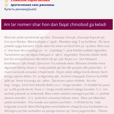
Узбекское порно онлайн
эротические секс рассказы
Купить рекламу(auto)
Am lar nomeri shar hon dan faqat chinobod ga keladi
Mani bir jalab tanishimdi qizi bor. Shunaqa chiroyli, shunaqa fiqurali qiz.
Uni ismi Nilufar. Med kollejda o`qiydi . Mandan atigi 3 oy kichkina . Bir kuni
jalabdi uyiga borsam. Uyda ukasi bn ekan va hech kim yo`q ekan. Man esa
o`sha kuni shu saytdagi ya `ni . saytidagi 1- java kitobni yuklab olgandim.
Tanishimni qizi bn digan hikoyani o`qib o`tirgandim. Shunda nilufar kelib
kim bn smslashvossiz dib telimi ob qo`ydi. Keyin u o`sha hikoyani
boshidan o`qib chiqdi. Qarasam 1ta xalatda ekan. Manam shokda nima
diganimi bilmiy shuni o`rnida jalabdi qizi bn dib yoziymi dib yubordim . U
mani sansirab xonadan chiqib ketdi . Keyin sekin oldiga borib iltimos hech
kimga aytma didim. Xo`p diganday qib , boshini chayqadi. Extiros kuchlilik
qilib qo`limni tizzasiga qo`ydim . Qarasam uyam shokda . Ke nilu
bag`rimga , hech kim bilmidi didim va o`zimga tortdim . U shiddat bn yana
yo`q dib javob berdi. Yana o`zimga tortib labimni labiga bosdim. U o`zini
tashab yubordi va indamadi. Man sekin xalatini zamogini yechib , o`pishda
davom etardim . U o`pishishni umuman bilmas ekan . Man uni tillaridan
yalab tashadim . Shu orada uni xalatini yechdim . U lifchik bn ko`tida
kalgoida turardi. Man liftchigidan emchaklarini chiqarib eza boshladim va
liftchigini yechib tashadim va pastga tomon qo`limni yugurtirdim . Tilimni