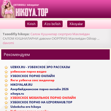
|
|
Tasodifiy hikoya:
Салом Кушнилар сюрприз Махлиёдан
САЛОМ КУШНИЛАРНИ давоми СЮРПРИЗ Махлиёдан Ойлар ...
davomi
Рекомендуем
UZBXX.RU - УЗБЕКСКОЕ ЭРО РАССКАЗЫ
узбекское порно видео
УЗБЕКСКОЕ ПОРНО ОНЛАЙН
Янги узбекча секс видеолар
HIKOYALAR.RU
Азербайджанское порно онлайн 2026
xikoya.ru
УЗБЕКСКОЕ МОБИЛЬНОЕ ПОРНО ОНЛАЙН
УЗБЕКСКОЕ ПОРНО НА UZPORNHUB.TOP
Uzbekcha ero hikoya