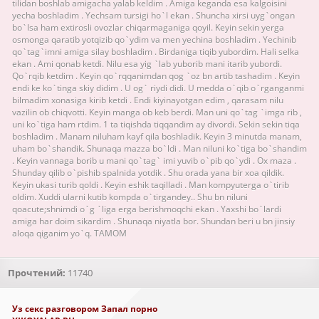
tilidan boshlab amigacha yalab keldim . Amiga keganda esa kalgoisini
yecha boshladim . Yechsam tursigi ho`l ekan . Shuncha xirsi uyg`ongan
bo`lsa ham extirosli ovozlar chiqarmaganiga qoyil. Keyin sekin yerga
osmonga qaratib yotqizib qo`ydim va men yechina boshladim . Yechinib
qo`tag`imni amiga silay boshladim . Birdaniga tiqib yubordim. Hali selka
ekan . Ami qonab ketdi. Nilu esa yig `lab yuborib mani itarib yubordi.
Qo`rqib ketdim . Keyin qo`rqqanimdan qog `oz bn artib tashadim . Keyin
endi ke ko`tinga skiy didim . U og` riydi didi. U medda o`qib o`rganganmi
bilmadim xonasiga kirib ketdi . Endi kiyinayotgan edim , qarasam nilu
vazilin ob chiqvotti. Keyin manga ob keb berdi. Man uni qo`tag `imga rib ,
uni ko`tiga ham rtdim. 1 ta tiqishda tiqqandim ay divordi. Sekin sekin tiqa
boshladim . Manam niluham kayf qila boshladik. Keyin 3 minutda manam,
uham bo`shandik. Shunaqa mazza bo`ldi . Man niluni ko`tiga bo`shandim
. Keyin vannaga borib u mani qo`tag` imi yuvib o`pib qo`ydi . Ox maza .
Shunday qilib o`pishib spalnida yotdik . Shu orada yana bir xoa qildik.
Keyin ukasi turib qoldi . Keyin eshik taqilladi . Man kompyuterga o`tirib
oldim. Xuddi ularni kutib kompda o`tirgandey.. Shu bn niluni
qoacute;shnimdi o`g `liga erga berishmoqchi ekan . Yaxshi bo`lardi
amiga har doim sikardim . Shunaqa niyatla bor. Shundan beri u bn jinsiy
aloqa qiganim yo`q. TAMOM
Прочтений:
11740
Уз секс разговором Запал порно