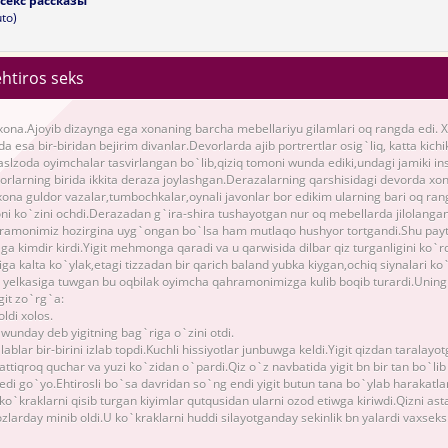
секс рассказы
to)
htiros seks
 xona.Ajoyib dizaynga ega xonaning barcha mebellariyu gilamlari oq rangda edi.
a esa bir-biridan bejirim divanlar.Devorlarda ajib portrertlar osig`liq, katta kich
 aslzoda oyimchalar tasvirlangan bo`lib,qiziq tomoni wunda ediki,undagi jamiki ins
rlarning birida ikkita deraza joylashgan.Derazalarning qarshisidagi devorda xon
ona guldor vazalar,tumbochkalar,oynali javonlar bor edikim ularning bari oq ran
i ko`zini ochdi.Derazadan g`ira-shira tushayotgan nur oq mebellarda jilolang
ramonimiz hozirgina uyg`ongan bo`lsa ham mutlaqo hushyor tortgandi.Shu payt
aga kimdir kirdi.Yigit mehmonga qaradi va u qarwisida dilbar qiz turganligini ko`r
niga kalta ko`ylak,etagi tizzadan bir qarich baland yubka kiygan,ochiq siynalari k
ib yelkasiga tuwgan bu oqbilak oyimcha qahramonimizga kulib boqib turardi.Uning g
git zo`rg`a:
ldi xolos.
 wunday deb yigitning bag`riga o`zini otdi.
 lablar bir-birini izlab topdi.Kuchli hissiyotlar junbuwga keldi.Yigit qizdan taralay
attiqroq quchar va yuzi ko`zidan o`pardi.Qiz o`z navbatida yigit bn bir tan bo`lib
h edi go`yo.Ehtirosli bo`sa davridan so`ng endi yigit butun tana bo`ylab harakatl
ko`kraklarni qisib turgan kiyimlar qutqusidan ularni ozod etiwga kiriwdi.Qizni ast
zlarday minib oldi.U ko`kraklarni huddi silayotganday sekinlik bn yalardi vaxseks