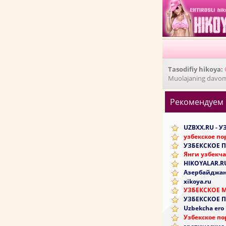
Tasodifiy hikoya:
Muolajaning davomiy
Рекомендуем
UZBXX.RU - 
узбекское по
УЗБЕКСКОЕ 
Янги узбекча
HIKOYALAR.R
Азербайджан
xikoya.ru
УЗБЕКСКОЕ 
УЗБЕКСКОЕ 
Uzbekcha ero
Узбекское по