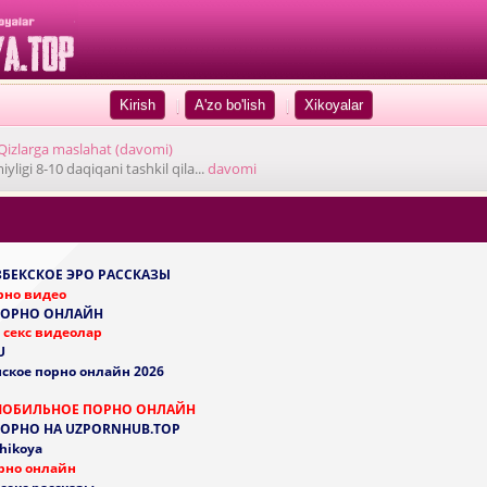
|
|
Qizlarga maslahat (davomi)
ligi 8-10 daqiqani tashkil qila...
davomi
УЗБЕКСКОЕ ЭРО РАССКАЗЫ
рно видео
ПОРНО ОНЛАЙН
 секс видеолар
U
ское порно онлайн 2026
МОБИЛЬНОЕ ПОРНО ОНЛАЙН
ПОРНО НА UZPORNHUB.TOP
 hikoya
рно онлайн