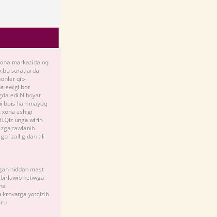
 Xona markazida oq
ik bu suratlarda
onlar qip-
a ewigi bor
gda edi.Nihoyat
ani bois hammayoq
 xona eshigi
di.Qiz unga wirin
o`zga tawlanib
o`zalligidan tili
otgan hiddan mast
 birlawib ketiwga
ana
a krovatga yotqizib
.ru