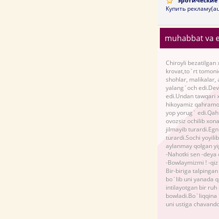
эротические 
Купить рекламу(au
muhabbat va e
Chiroyli bezatilgan
krovat,to`rt tomonid
shohlar, malikalar,
yalang`och edi.Devo
edi.Undan tawqari x
hikoyamiz qahramon
yop yorug` edi.Qah
ovozsiz ochilib xon
jilmayib turardi.Eg
turardi.Sochi yoyil
aylanmay qolgan yi
-Nahotki sen -deya o
-Bowlaymizmi ! -qiz
Bir-biriga talpingan
bo`lib uni yanada q
intilayotgan bir ru
bowladi.Bo`liqqina 
uni ustiga chavando