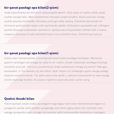
bir qavat pasdagi opa bilan(2-qism)
Unda tipirchilama bir-birimizni qiynamaylik dedim. Ho‘p unda sir qolsin dedi, yoqib
tushdi menga ham. Men telefonimni chiroqini yoqib qo‘ydim. Keyin asta bir ritmga
tushib yalasha boshladik. Shunday nozik gul ediki qanjiq. O‘pishish davomida bir-
birimizni yechintirdik, faqat ichki kiyimlarda qoldik. Ko‘kraklari piyoladek edi. Lifchigini
yechib shunaqa erkalatdim anorlarini. Qanjiq meni bo‘ynimdan tishlab oldi 2 marta,
orqamni shunaqa tirnab tashlabdi keyin rosa achishdi sikay. Shoshilmay massaj
bir qavat pasdagi opa bilan(1-qism)
Xullas men Universitetda 2-kursligimda kvartirada turadigan bo‘ldiqm. Abiturent
paytim tanishgan do‘stimga tel qilib kv so`radim, chunki shaharda turadigan boshqa
tanishim yo‘q edi. "Alo jo‘ra yaxshimisan, kvda turibsanmi menga joy bormi" deb gap
boshladim. U "ha kelaver joy bor bitta" dedi. Keyin o‘zi ishdaligini aytib menga kvdagi
bollarni nomerini berdi. Tel qilib salom alik qildik, u adresni tushuntirdi va men taxiga
o‘tirib manzilga bordim. Kv ularni o‘qishini to‘g‘risida ekan, yo‘lni narig
Qoshni Amaki bilan
Yetim qizman onam erdan ajrashgach erga tegsa ham meni olib ketmadi togam va
yangamni qolida qolib ketdim yangamga men bosh ogriq edum shu turishda men
seksga qiziqardim ozm ozimga harnarsalar qilib boshanardim kokraklarm kattagini