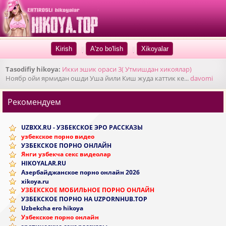
|
|
Tasodifiy hikoya:
Икки эшик ораси 3( Утмишдан хикоялар)
Ноябр ойи ярмидан ошди Уша йили Киш жуда каттик ке...
davomi
Рекомендуем
UZBXX.RU - УЗБЕКСКОЕ ЭРО РАССКАЗЫ
узбекское порно видео
УЗБЕКСКОЕ ПОРНО ОНЛАЙН
Янги узбекча секс видеолар
HIKOYALAR.RU
Азербайджанское порно онлайн 2026
xikoya.ru
УЗБЕКСКОЕ МОБИЛЬНОЕ ПОРНО ОНЛАЙН
УЗБЕКСКОЕ ПОРНО НА UZPORNHUB.TOP
Uzbekcha ero hikoya
Узбекское порно онлайн