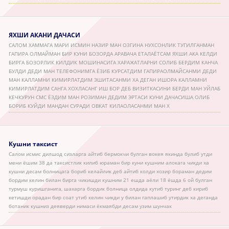
ЯХШИ АКАНИ ДАЧАСИ
САЛОМ ХАММАГА МАРИ ИСМИН НАЗИР МАН ОЗГИНА НУХСОНЛИК ТУГИЛГАНМАН
ГАПИРА ОЛМАЙМАН БИР КУНИ БОЗОРДА АРАВАЧА ЕТАЛАЁТСАМ ЯХШИ АКА КЕЛДИ
БИРГА БОЗОРЛИК КИЛДИК МОШИНАСИГА ХАРАЖАТЛАРНИ СОЛИБ БЕРДИМ КАНЧА
БУЛДИ ДЕДИ МАН ТЕЛЕФОНИМГА ЁЗИБ КУРСАТДИМ ГАПИРАОЛМАЙСАНМИ ДЕДИ
МАН КАЛЛАМНИ КИМИРЛАТДИМ ЭШИТАСАНМИ ХА ДЕГАН ИШОРА КАЛЛАМНИ
КИМИРЛАТДИМ САНГА ХОХЛАСАНГ ИШ БОР ДЕБ ВИЗИТКАСИНИ БЕРДИ МАН УЙЛАБ
КЕЧКУРУН СМС ЁЗДИМ МАН РОЗИМАН ДЕДИМ ЭРТАСИ КУНИ ДАЧАСИША ОЛИБ
БОРИБ КУЙДИ МАНДАН СУРАДИ ОВКАТ КИЛАОЛАСАНМИ МАН Х
Кушни таксист
Салом исмис дилшод сизларга айтиб бермокчи булган вокея якинда булиб утди
мени ёшим 38 да таксистлик килиб юраман бир куни кушним алокага чикди ха
кушни десам болницага бориб келайлик деб айтиб колди хозир бораман дедим
бордим келин билан бирга чикишди кушним 21 ешда аёли 18 ёшда 6 ой булган
турмуш куришганига, шахарга бордик болница олдида кутиб туринг деб кириб
кетишди орадан бир соат утиб келин чикди у билан гаплашиб утирдик ха деганда
ботаник кушниз деяверди нимаси ёкмаябди десам узим шунчак