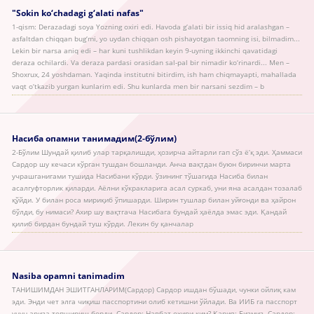
"Sokin ko‘chadagi g‘alati nafas"
1-qism: Derazadagi soya Yozning oxiri edi. Havoda g‘alati bir issiq hid aralashgan –
asfaltdan chiqqan bug‘mi, yo uydan chiqqan osh pishayotgan taomning isi, bilmadim...
Lekin bir narsa aniq edi – har kuni tushlikdan keyin 9-uyning ikkinchi qavatidagi
deraza ochilardi. Va deraza pardasi orasidan sal-pal bir nimadir ko‘rinardi... Men –
Shoxrux, 24 yoshdaman. Yaqinda institutni bitirdim, ish ham chiqmayapti, mahallada
vaqt o‘tkazib yurgan kunlarim edi. Shu kunlarda men bir narsani sezdim – b
Насиба опамни танимадим(2-бўлим)
2-Бўлим Шундай қилиб улар тарқалишди, ҳозирча айтарли гап сўз ё‘қ эди. Ҳаммаси
Сардор шу кечаси кўрган тушдан бошланди. Анча вақтдан буюн биринчи марта
учрашганигами тушида Насибани кўрди. ўзининг тўшагида Насиба билан
асалгуфторлик қиларди. Аёлни кўкракларига асал суркаб, уни яна асалдан тозалаб
қўйди. У билан роса мириқиб ўпишарди. Ширин тушлар билан уйғонди ва ҳайрон
бўлди, бу нимаси? Ахир шу вақтгача Насибага бундай ҳаёлда эмас эди. Қандай
қилиб бирдан бундай туш кўрди. Лекин бу қанчалар
Nasiba opamni tanimadim
ТАНИШИМДАН ЭШИТГАНЛАРИМ(Сардор) Сардор ишдан бўшади, чунки ойлиқ кам
эди. Энди чет элга чиқиш пасспортини олиб кетишни ўйлади. Ва ИИБ га пасспорт
учун ариза топшириш борди. Сардор: Навбат охири ким? Қария: Бизмиз. Сардор: