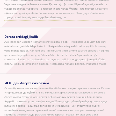
Унда мен сиздан кейинман амаки. Қария: Хўп ўг`лим. Шундай қилиб у навбатга
турди. Навбатда турар экан э’тиборини бир четда ўтирган қиз тортди. Қора узун
кўйлак ва оддий қилиб йиг`илган сочу оппоқ тиниқ юз. Нима учун э’тиборини
тортди экан? Ахир бу кимгадир ўхшайибдику, ле
Deraza ortidagi jimlik
Ayol nomidan yozilgan Romantik-erotik qissa 1-bob: Tiriklik ishtiyoqi Erim har kuni
ertalab soat yettida ishga ketadi. U ketganidan so‘ng, eshik sekin yopilib, butun uy
yana menga qoladi. Har kuni shu jimjitlik, shu tinch, ammo ezuvchi sukunat. Yaqinda
qarshimizdagi uydan yangi qo‘shni ko‘chib keldi. Birinchi ko‘rganimda u og‘ir
sumkalarini ko‘tarib mashinadan tushayotgan edi. U menga qarab jilmaydi. O‘sha
nigoh... oddiy salomlashish emasdi. Nigohlarida nimadir boshqa, chuqurroq ma’no
ИГОРдан Август киз базми
Салом бу хикоя чет эл хикоясидан булиб бошка тилдан таржима килинган, Исмим
Игор ёшим 25 да буйим 178 см келишган сарик сочли 23 см асбобим бу вокеа
Август ойида булгани учун август деб номладим Август ойининг бошларида
Андрей тогамнинг угли телефон килди 21-Августда туйим булябди кутаман деди
хуп аник бораман дедимда телефонни учирдим ман узи стриптизёр буриб
ишлайман узим узимга шуни касб килиб олганман хар хил рекламалар килиб
газета ва журналларда реклама килиб юраман орадан кунлар утиб зака