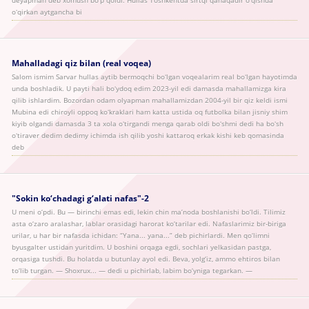
deyapman deb xomush boʻp qoldi. Hullas Toshkentda sirtqi qanaqadir oʻqishda
oʻqirkan aytgancha bi
Mahalladagi qiz bilan (real voqea)
Salom ismim Sarvar hullas aytib bermoqchi boʻlgan voqealarim real boʻlgan hayotimda
unda boshladik. U payti hali boʻydoq edim 2023-yil edi damasda mahallamizga kira
qilib ishlardim. Bozordan odam olyapman mahallamizdan 2004-yil bir qiz keldi ismi
Mubina edi chiroyli oppoq koʻkraklari ham katta ustida oq futbolka bilan jisniy shim
kiyib olgandi damasda 3 ta xola oʻtirgandi menga qarab oldi boʻshmi dedi ha boʻsh
oʻtiraver dedim dedimy ichimda ish qilib yoshi kattaroq erkak kishi keb qomasinda
deb
"Sokin ko‘chadagi g‘alati nafas"-2
U meni o‘pdi. Bu — birinchi emas edi, lekin chin ma’noda boshlanishi bo‘ldi. Tilimiz
asta o‘zaro aralashar, lablar orasidagi harorat ko‘tarilar edi. Nafaslarimiz bir-biriga
urilar, u har bir nafasda ichidan: “Yana... yana...” deb pichirlardi. Men qo‘limni
byusgalter ustidan yuritdim. U boshini orqaga egdi, sochlari yelkasidan pastga,
orqasiga tushdi. Bu holatda u butunlay ayol edi. Beva, yolg‘iz, ammo ehtiros bilan
to‘lib turgan. — Shoxrux... — dedi u pichirlab, labim bo‘yniga tegarkan. —