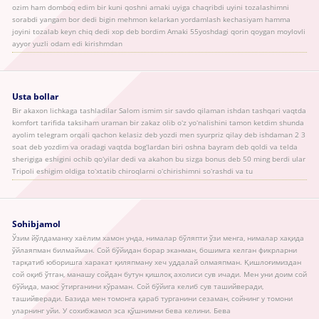
ozim ham domboq edim bir kuni qoshni amaki uyiga chaqribdi uyini tozalashimni
sorabdi yangam bor dedi bigin mehmon kelarkan yordamlash kechasiyam hamma
joyini tozalab keyn chiq dedi xop deb bordim Amaki 55yoshdagi qorin qoygan moylovli
ayyor yuzli odam edi kirishmdan
Usta bollar
Bir akaxon lichkaga tashladilar Salom ismim sir savdo qilaman ishdan tashqari vaqtda
komfort tarifida taksiham uraman bir zakaz olib oʻz yoʻnalishini tamon ketdim shunda
ayolim telegram orqali qachon kelasiz deb yozdi men syurpriz qilay deb ishdaman 2 3
soat deb yozdim va oradagi vaqtda bogʻlardan biri oshna bayram deb qoldi va telda
sherigiga eshigini ochib qoʻyilar dedi va akahon bu sizga bonus deb 50 ming berdi ular
Tripoli eshigim oldiga toʻxtatib chiroqlarni oʻchirishimni soʻrashdi va tu
Sohibjamol
Ўзим йўлдаманку хаёлим хамон унда, нималар бўляпти ўзи менга, нималар хақида
ўйлаяпман билмайман. Сой бўйидан борар эканман, бошимга келган фикрларни
тарқатиб юборишга харакат қиляпману хеч уддалай олмаяпман. Қишлоғимиздан
сой оқиб ўтган, манашу сойдан бутун қишлоқ ахолиси сув ичади. Мен уни доим сой
бўйида, маюс ўтирганини кўраман. Сой бўйига келиб сув ташийверади,
ташийверади. Базида мен томонга қараб турганини сезаман, сойнинг у томони
уларнинг уйи. У сохибжамол эса қўшнимни бева келини. Бева