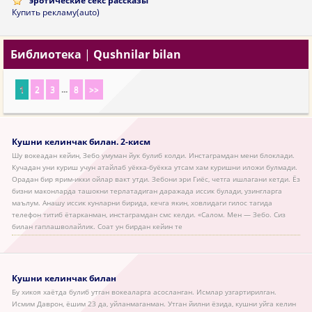
эротические секс рассказы
Купить рекламу(auto)
Библиотека
|
Qushnilar bilan
1
2
3
...
8
>>
Кушни келинчак билан. 2-кисм
Шу вокеадан кейин, Зебо умуман йук булиб колди. Инстаграмдан мени блоклади.
Кучадан уни куриш учун атайлаб уёкка-буёкка утсам хам куришни иложи булмади.
Орадан бир ярим-икки ойлар вакт утди. Зебони эри Гиёс, четга ишлагани кетди. Ёз
бизни маконларда ташокни терлатадиган даражада иссик булади, узингларга
маълум. Анашу иссик кунларни бирида, кечга якин, ховлидаги гилос тагида
телефон титиб ётарканман, инстаграмдан смс келди. «Салом. Мен — Зебо. Сиз
билан гаплашволайлик. Соат ун бирдан кейин те
Кушни келинчак билан
Бу хикоя хаётда булиб утган вокеаларга асосланган. Исмлар узгартирилган.
Исмим Даврон, ёшим 23 да, уйланмаганман. Утган йилни ёзида, кушни уйга келин