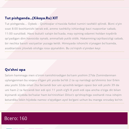
Tut pishganda...(Xikoya.Ru) XIT
Tut pishganda... Oybek: - Qishloqlar o‘rtasida futbol turniri tashklil qilindi. Bizni o‘yin
soat 8:00 boshlanishi kerak edi, ammo tashkiliy ishlardagi bazi nuqsonlar sabab,
11:00 surulibdi. Havo bulutli salqin bo‘lsada, may oyining odamni holdan toydirib
qo‘yadigan dim havosida oynab, ammallab yutib oldik. Hakamning tajribasizligi sabab,
bir nechta baxsli vaziyatlar yuzaga keldi. Himoyada ishonchi o‘ynagan bo‘lsamda,
asablarimni jilovlab olishga rosa qiynaldim. Bu zo‘riqish o‘yindan keyi
Qo‘shni opa
Salom hammaga men o'znim tanishtiradigan bo'sam yoshim 27da Zomindanman
uylanganman bu voqea o'tgan yili yozda bo'ldi 2 ta uy naridagi qo'shnimiz bor Erkin
aka yoshi 32da oilali 2ta farzandi bor uni ajrashib kelgan opasi bor edi yoshi 39 da
uni ham 2 ta farzandi bor edi qizi 11 yosh o'g'li 8 yosh edi opa ancha o'ziga dit bilan
kiyinardi xijobda bo'lsalar ham ko'rinishlari Dilso'z qo'shiqchiga oxshardi rosa ishqim
ketardiku lekin hijobda namoz o'qiydigan ayol bo'gani uchun bu manga orzuday ko'rin
Всего: 160