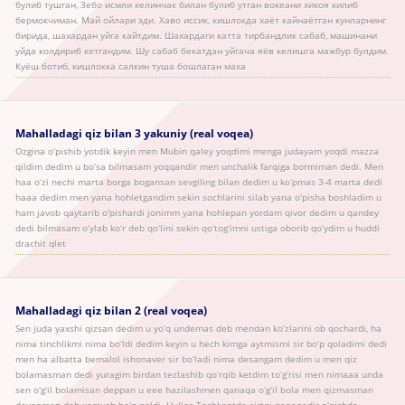
булиб тушган, Зебо исмли келинчак билан булиб утган вокеани хикоя килиб
бермокчиман. Май ойлари эди. Хаво иссик, кишлокда хаёт кайнаётган кунларнинг
бирида, шахардан уйга кайтдим. Шахардаги катта тирбандлик сабаб, машинани
уйда колдириб кетгандим. Шу сабаб бекатдан уйгача яёв келишга мажбур булдим.
Куёш ботиб, кишлокка салкин туша бошлаган маха
Mahalladagi qiz bilan 3 yakuniy (real voqea)
Ozgina oʻpishib yotdik keyin men Mubin qaley yoqdimi menga judayam yoqdi mazza
qildim dedim u boʻsa bilmasam yoqqandir men unchalik farqiga bormiman dedi. Men
haa oʻzi nechi marta borga bogansan sevgiling bilan dedim u koʻpmas 3-4 marta dedi
haaa dedim men yana hohletgandim sekin sochlarini silab yana o'pisha boshladim u
ham javob qaytarib o'pishardi jonimm yana hohlepan yordam qivor dedim u qandey
dedi bilmasam oʻylab koʻr deb qoʻlini sekin qoʻtogʻimni ustiga oborib qoʻydim u huddi
drachit qlet
Mahalladagi qiz bilan 2 (real voqea)
Sen juda yaxshi qizsan dedim u yoʻq undemas deb mendan koʻzlarini ob qochardi, ha
nima tinchlikmi nima boʻldi dedim keyin u hech kimga aytmismi sir boʻp qoladimi dedi
men ha albatta bemalol ishonaver sir boʻladi nima desangam dedim u men qiz
bolamasman dedi yuragim birdan tezlashib qoʻrqib ketdim toʻgʻrisi men nimaaa unda
sen oʻgʻil bolamisan deppan u eee hazilashmen qanaqa oʻgʻil bola men qizmasman