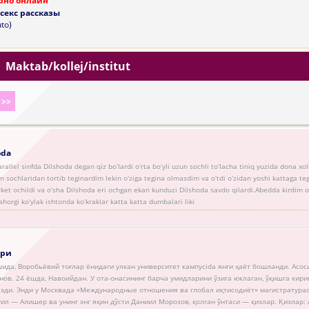
рно онлайн
секс рассказы
to)
|
Maktab/kollej/institut
>>
oda
allel sinfda Dilshoda degan qiz boʻlardi oʻrta boʻyli uzun sochli toʻlacha tiniq yuzida dona xoli
 sochlaridan tortib teginardim lekin oʻziga tegina olmasdim va oʻtdi oʻzidan yoshi kattaga te
ket ochildi va oʻsha Dilshoda eri ochgan ekan kunduzi Dilshoda savdo qilardi.Abedda kirdim oʻz
ahorgi koʻylak ishtonda koʻkraklar katta katta dumbalari liki
ари
ида, Воробьёвий тоғлар ёнидаги улкан университет кампусida янги ҳаёт бошланди. Асос
ов. 24 ёшда, Навоийдан. У ота-онасининг барча умидларини ўзига юклаган, ўқишга кири
 эди. Энди у Москвада «Международные отношения ва глобал иқтисодиёт» магистратурас
ғил — Алишер ва унинг энг яқин дўсти Даниил Морозов, қолган ўнтаси — қизлар. Қизлар: