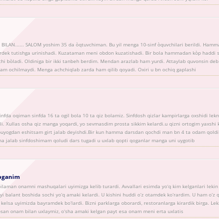
LAN...... SALOM yoshim 35 da òqtuvchiman. Bu yil menga 10-sinf òquvchilari berildi. Hamma
ardek tutishga urinishadi. Kuzataman meni obdon kuzatishadi. Bir bola hammadan kòp haddi si
i bòladi. Oldiniga bir ikki tanbeh berdim. Mendan arazlab ham yurdi. Attaylab quvonsin de
am ochilmaydi. Menga achchiqlab zarda ham qilib qoyadi. Oxiri u bn ochiq gaplashi
fda oqiman sinfda 16 ta ogil bola 10 ta qiz bolamiz. Sinfdosh qizlar kampirlarga oxshidi lek
. Xullas osha qiz manga yoqardi, yo sevmasdim prosta sikkim kelardi.u qizni ortogim yaxshi 
buyogdan eshitsam girt jalab deyishdi.Bir kun hamma darsdan qochdi man bn 4 ta odam qoldi
ha jalab sinfdoshimam qoludi dars tugadi u uxlab qopti qoganlar manga uni uygotib
opganim
ilaman onamni mashuqalari uyimizga kelib turardi. Avvallari esimda yoʻq kim kelganlari leki
ʻyi balant boshida sochi yoʻq amaki kelardi. U kishini huddi oʻz otamdek koʻrardim. U ham oʻz 
 kelsa uyimizda bayramdek boʻlardi. Bizni parklarga oborardi, restoranlarga kirardik birga. L
san onam bilan uxlaymiz, oʻsha amaki kelgan payt esa onam meni erta uxlatis