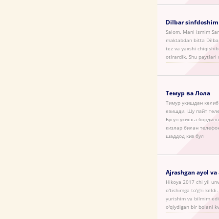
Dilbar sinfdoshim
Salom. Mani ismim Sar
maktabdan bitta Dilbar 
tez va yaxshi chiqishi
otirardik. Shu paytlari
Темур ва Лола
Тимур укишдан келиб 
езишди. Шу пайт теле
Бугун укишга бординги
кизлар билан телефон
шаддод киз бул
Ajrashgan ayol va
Hikoya 2017 chi yil un
o'tishimga to'g'ri keld
yurishim va bilmim edi
o'qiydigan bir bolani 