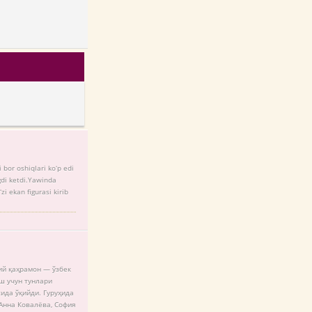
 bor oshiqlari koʻp edi
gdi ketdi.Yawinda
i ekan figurasi kirib
ий қаҳрамон — ўзбек
ш учун тунлари
ида ўқийди. Гуруҳида
 Анна Ковалёва, София