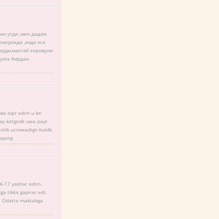
ан утди ,мен дадам
исрокда ,энди эса
арди,мактаб коровули
узга бирдан
da oqir edim u bn
ay ketgndk uwa payt
olib ucrawadign buldk
tayotg
6-17 yashar edim.
ga tikka gapirar edi.
i. Odatta maktabga