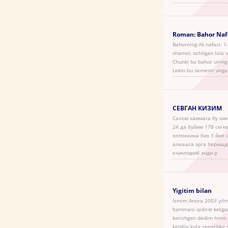
Roman: Bahor Naf
Bahorning ilk nafasi. 1
shamol, ochilgan lola 
Chunki bu bahor uning 
Lekin bu semestr unga 
СЕВГАН КИЗИМ
Салом хаммага бу хи
24 да буйим 178 см к
оппоккина биз 3 йил
алкашга эрга беришд
ечинтириб энди р
Yigitim bilan
Ismim Anora 2003 yilma
hammasi qidirib ketga
ketishgan dedim hmm h
keldila kola semichka 