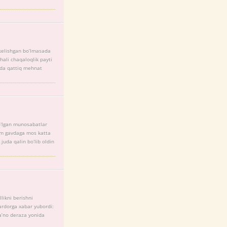
a kelishgan bo’lmasada
hali chaqaloqlik payti
oyda qattiq mehnat
ʻlgan munosabatlar
am gavdaga mos katta
juda qalin boʻlib oldin
likni berishni
ardorga xabar yubordi:
a’no deraza yonida