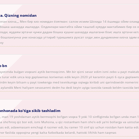
a. Qizning nomidan
улган кизча,,,, Мен бир киз номидан ёзяпман: салом исмим Шохида 14 ёшимда ойим оламд
 бошка шахарда ишларди. Олдинлари мактабга ойим ташлаб куярди мактабимиз бир оз ол
лади, жудаям эртачи чунки дадам бошка кушни шахарда ишлагани боис ишга эртачи кет
бошлангунча уни хонасида уттириб туришимга рухсат олди ,мен дундиккини кизча эдим к
 ку
o bn
timda bulgan voqeani aytib bermoqcimn. Mn bir qizni sevar edim ismi zebo u payt maktab
urar edik unca kop gaplawmas koriwmas edik keyin 2020 yil karantin payti 6 oyca gaplawm
rdm keyin bilsam u payt towkenga med texnikumga oqiwga kiribdi uni qarindowidn nomerini 
k aylandik Meni haliyam sevasanmi dedm ha dedi keyin uyiga taxsida tawab keldm taxsida ke
nhonada ko'tiga sikib tashladim
, man 19 yoshdaman aytib bermoqchi bo'lgan voqea 9 yoki 10 sinfligimda bo'lgan unda man 1
na sho'hroq qiz bor edi, ismi Muhsina, u qiz rostanham ham sho'x edi ya'ni bollarga va ustozlar
mas edi, adawmasam emchagi 4 razmer edi, bu ramer 10 sinf qiz uchun rostdan ham katta ed
hor faslida oppoqina yengi kalta futbolkada kelardi, hattoki lifchik ham taqmas