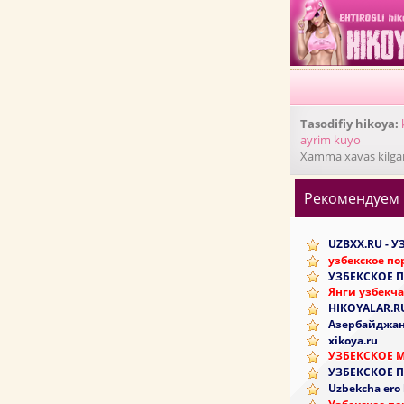
Tasodifiy hikoya:
ayrim kuyo
Xamma xavas kilgan 
Рекомендуем
UZBXX.RU - 
узбекское по
УЗБЕКСКОЕ 
Янги узбекча
HIKOYALAR.R
Азербайджан
xikoya.ru
УЗБЕКСКОЕ 
УЗБЕКСКОЕ 
Uzbekcha ero