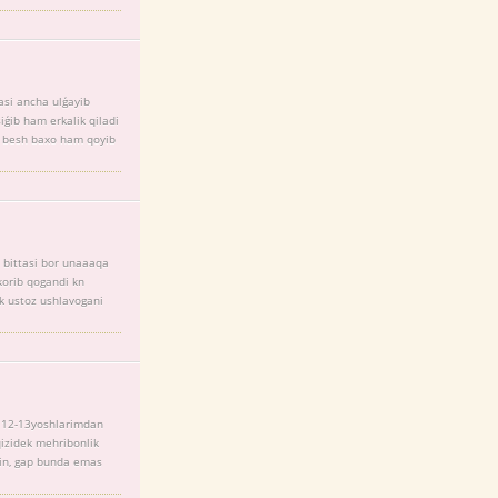
si ancha ulģayib
ģib ham erkalik qiladi
b besh baxo ham qoyib
n bittasi bor unaaaqa
korib qogandi kn
k ustoz ushlavogani
n 12-13yoshlarimdan
qizidek mehribonlik
ekin, gap bunda emas