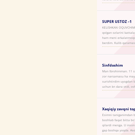
SUPER USTOZ –1
KELISHKAN OQUVCHIM BI
qolgan ozlarini kattal
ham meni erkalatmoqch
berdim. Kulib qaramas
Sinfdoshim
Man Ibrohimman. 11 sin
zor narsamasu ha mayli
surishtirdim uyogdan 
uchun kn dara otdi, os
Xaqiqiy zavqni t
Esimni taniganimdan b
boshlab faqat bitta bo
qilardi menga. U inson
gap boshqa yoqda. Aso