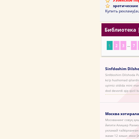
Узбекское по
эротические 
Купить рекламу(au
Библиотека
1
2
3
...
7
Sinfdoshim Dilsh
Sinfdoshim Dilshoda Par
koʻp hushomad qilardim
uyimiz oldida mini mar
dod devordi qip qizil b
Москва хотирал
Москванинг совуқ қиш
йигити Алишер Рахмон
ухламай тайёрланган
жами 12 киши: икки ў