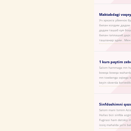
Maktabdagi voqey
Уч эркакга уйинчок б
билан колдим ,дадам
дадам ташаб куя бош
билан гаплашиб дарс 
ташланар эдим . Мен
1 kurs paytim zeb
Salom hammaga mn hayo
bowqa bowqa waharda t
mn towkenga oqiwga ki
keyin skverda koriwdi
Sinfdoshimni qozo
Salom mani Ismim Aziz
Hullas bizi sinfda azgi
Fugirasi ham detskiy 
issiq mahalda ya'ni ba