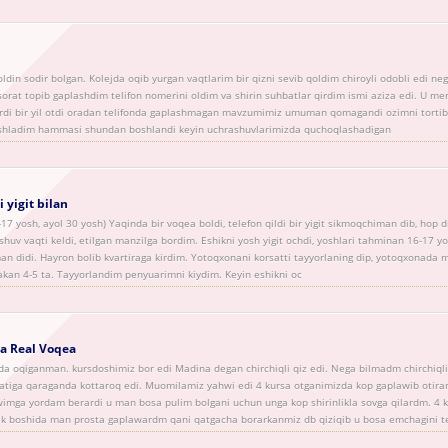
oldin sodir bolgan. Kolejda oqib yurgan vaqtlarim bir qizni sevib qoldim chiroyli odobli edi n
sorat topib gaplashdim telifon nomerini oldim va shirin suhbatlar qirdim ismi aziza edi. U me
rdi bir yil otdi oradan telifonda gaplashmagan mavzumimiz umuman qomagandi ozimni tortib 
 ushladim hammasi shundan boshlandi keyin uchrashuvlarimizda quchoqlashadigan
 yigit bilan
-17 yosh, ayol 30 yosh) Yaqinda bir voqea boldi, telefon qildi bir yigit sikmoqchiman dib, hop 
ashuv vaqti keldi, etilgan manzilga bordim. Eshikni yosh yigit ochdi, yoshlari tahminan 16-17 
an didi. Hayron bolib kvartiraga kirdim. Yotoqxonani korsatti tayyorlaning dip, yotoqxonada me
kan 4-5 ta. Tayyorlandim penyuarimni kiydim. Keyin eshikni oc
a Real Voqea
a oqiganman. kursdoshimiz bor edi Madina degan chirchiqli qiz edi. Nega bilmadm chirchiqli
atiga qaraganda kottaroq edi. Muomilamiz yahwi edi 4 kursa otganimizda kop gaplawib otirar
mga yordam berardi u man bosa pulim bolgani uchun unga kop shirinlikla sovga qilardm. 4 k
k boshida man prosta gaplawardm qani qatgacha borarkanmiz db qiziqib u bosa emchagini t