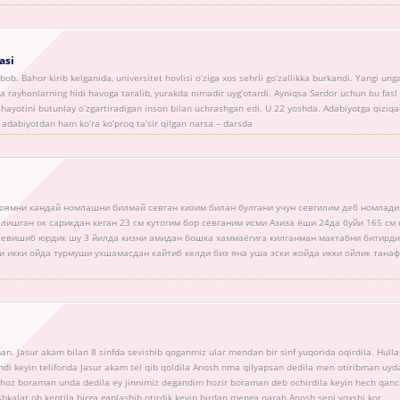
asi
-bob. Bahor kirib kelganida, universitet hovlisi o‘ziga xos sehrli go‘zallikka burkandi. Yangi unga
va rayhonlarning hidi havoga taralib, yurakda nimadir uyg‘otardi. Ayniqsa Sardor uchun bu fasl 
hayotini butunlay o‘zgartiradigan inson bilan uchrashgan edi. U 22 yoshda. Adabiyotga qiziqad
adabiyotdan ham ko‘ra ko‘proq ta’sir qilgan narsa – darsda
коямни кандай номлашни билмай севган кизим билан булгани учун севгилим деб номлад
елишган ок сарикдан кеган 23 см кутогим бор севганим исми Азиза ёши 24да буйи 165 см 
 севишиб юрдик шу 3 йилда кизни амидан бошка хаммаёгига килганман мактабни битирд
и икки ойда турмуши ухшамасдан кайтиб келди биз яна уша эски жойда икки ойлик танаф
n. Jasur akam bilan 8 sinfda sevishib qoganmiz ular mendan bir sinf yuqorida oqirdila. Hulla
ndi keyin telifonda Jasur akam tel qib qoldila Anosh nma qilyapsan dedila men otiribman uy
oz boraman unda dedila ey jinnimiz degandim hozir boraman deb ochirdila keyin hech qan
shkalat ob keptila birga gaplashib otirdik keyin birdan menga qarab Anosh seni yqxshi kor