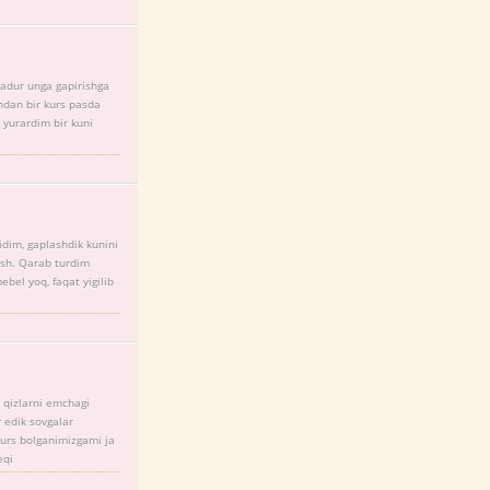
egadur unga gapirishga
ndan bir kurs pasda
yurardim bir kuni
didim, gaplashdik kunini
yosh. Qarab turdim
bel yoq, faqat yigilib
 qizlarni emchagi
 edik sovgalar
urs bolganimizgami ja
eqi