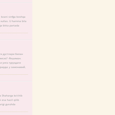
 bzani sinfga boshqa
di xullas. U hamma bila
ga bitta partada
ги дустлари билан
мисиз? -Яхшиман.
и унга гурухдаги
рарди, у замонавий,
sa Shaharga ko'chib
i esa hazil qilib
arigi guruhda