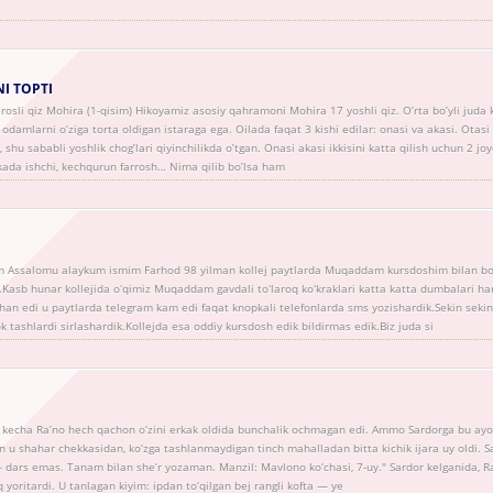
NI TOPTI
tirosli qiz Mohira (1-qisim) Hikoyamiz asosiy qahramoni Mohira 17 yoshli qiz. O’rta bo’yli jud
damlarni o’ziga torta oldigan istaraga ega. Oilada faqat 3 kishi edilar: onasi va akasi. Otasi 
, shu sababli yoshlik chog’lari qiyinchilikda o’tgan. Onasi akasi ikkisini katta qilish uchun 2 j
ikada ishchi, kechqurun farrosh… Nima qilib bo’lsa ham
Assalomu alaykum ismim Farhod 98 yilman kollej paytlarda Muqaddam kursdoshim bilan bo
asb hunar kollejida oʻqimiz Muqaddam gavdali toʻlaroq koʻkraklari katta katta dumbalari h
an edi u paytlarda telegram kam edi faqat knopkali telefonlarda sms yozishardik.Sekin sekin 
k tashlardi sirlashardik.Kollejda esa oddiy kursdosh edik bildirmas edik.Biz juda si
lk kecha Ra’no hech qachon o‘zini erkak oldida bunchalik ochmagan edi. Ammo Sardorga bu ayol
n u shahar chekkasidan, ko‘zga tashlanmaydigan tinch mahalladan bitta kichik ijara uy oldi. S
 dars emas. Tanam bilan she’r yozaman. Manzil: Mavlono ko‘chasi, 7-uy." Sardor kelganida, R
q yoritardi. U tanlagan kiyim: ipdan to‘qilgan bej rangli kofta — ye