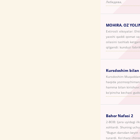
Лебедева,
MOHIRA. OZ YOLI
Extirosli xikoyalar: Eh
yaxshi qaddi qomat va o
oilasini tashlab ketgan
qilgandi: kunduzi fabr
Kursdoshim bilan
Kursdoshim Muqaddam 
haqida yozmoqchiman.K
hamma bilan kirishuvch
koʻpincha kechasi gudo
Bahor Nafasi 2
2-BOB: Ijara uyidagi i
xohlardi. Shuning uchu
"Bugun darsdan keyin –
turardi. Ko‘chani chiro