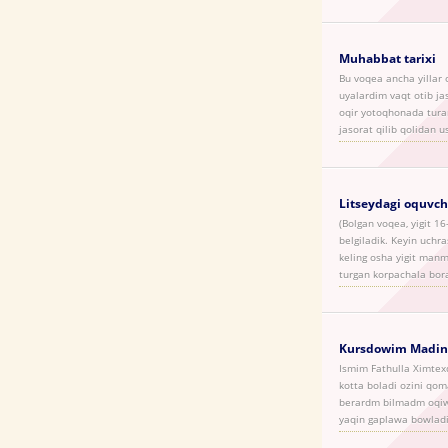
Muhabbat tarixi
Bu voqea ancha yillar 
uyalardim vaqt otib ja
oqir yotoqhonada tura
jasorat qilib qolidan
Litseydagi oquvchi
(Bolgan voqea, yigit 16
belgiladik. Keyin uchr
keling osha yigit manm
turgan korpachala bora
Kursdowim Madin
Ismim Fathulla Ximtexd
kotta boladi ozini qom
berardm bilmadm oqiwi
yaqin gaplawa bowladi