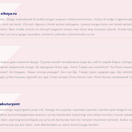
 xikoya.ru
dor. Silaga maktabimdi 8-sinfda bo’gan voqeani etibermoxchiman. Xullas 8-sinfga o’tganimzda
ismli qiz keldi. Chiroyli, figurasi chotki kotlari kottagina. Lyuboy korgan bola uni holab qola
b ketti. Man sinfda a’lochi va chiroyli boganim uchun man bilan kop muloqot qilardi. Orada bir
 man uni ko’p jig’iga teyardim, sonlarini ushirdim chimchilirdm va ho
бироз дам олмокчи булди. Тушлик килиб телефонини олди ва сайтга кириб бироз сайтда
фони жиринглаб колди. Бу курсдоши Лола эди. -Алло Тимур ака калейсиз? -Ха Лола яхши
зми? -Ха бордим. -Нима гаплар укишда? -Хеч гап йук. Тимур гурух сардори эди. Шу сабабл
да сухбатлашиш одатий хол эди. Улар катори Лола билан хам. Лола билан хазилашиб ту
 abuturyent
versitetga tayyorgarlik payti edi. Kursga shu paytlar rayondan qatnab o'qirdim qish kelgach e
i. Bizni kursimizdagilardan kvartira so'ray boshladim ko'pchiligi men bilan turishni istardi sabab
 lekin ularning ko'pchiligida joy yo'q edi borlarida ham bir nimalar muommo bo'lardi. Xullas n
kvartirasida joy bor ekan. Ismi Mardonbek va ularni kvartirasiga bordim