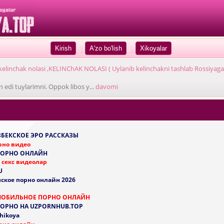
|
|
kelinchak nolasi ,KELINChAK NOLASI ( Uylanib kelinchakni tashlab Rossiyag
edi tuylarimni. Oppok libos y...
davomi
УЗБЕКСКОЕ ЭРО РАССКАЗЫ
рно видео
ПОРНО ОНЛАЙН
 секс видеолар
U
ское порно онлайн 2026
МОБИЛЬНОЕ ПОРНО ОНЛАЙН
ПОРНО НА UZPORNHUB.TOP
 hikoya