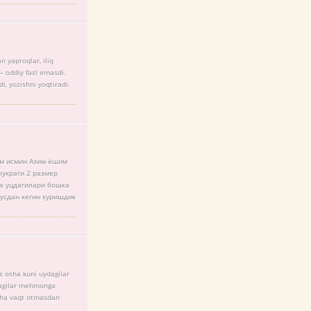
n yaproqlar, iliq
– oddiy fasl emasdi.
i, yozishni yoqtiradi.
им исмин Азим ёшим
кукраги 2 размер
ик уцдагилари бошка
усдан кегин куришдик
s osha kuni uydagilar
dagilar mehmonga
cha vaqt otmasdan